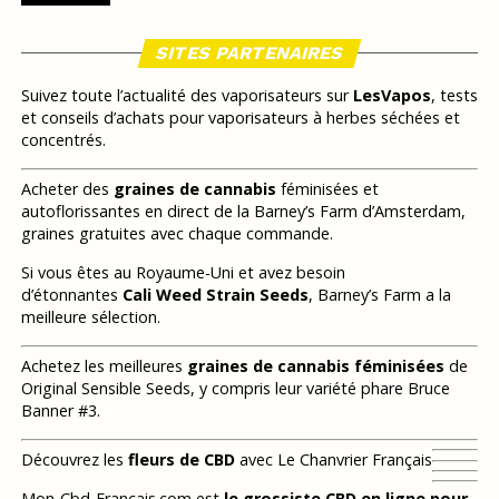
SITES PARTENAIRES
Suivez toute l’actualité des vaporisateurs sur
LesVapos
, tests
et conseils d’achats pour vaporisateurs à herbes séchées et
concentrés.
Acheter des
graines de cannabis
féminisées et
autoflorissantes en direct de la Barney’s Farm d’Amsterdam,
graines gratuites avec chaque commande.
Si vous êtes au Royaume-Uni et avez besoin
d’étonnantes
Cali Weed Strain Seeds
, Barney’s Farm a la
meilleure sélection.
Achetez les meilleures
graines de cannabis féminisées
de
Original Sensible Seeds, y compris leur variété phare Bruce
Banner #3.
Découvrez les
fleurs de CBD
avec Le Chanvrier Français
Mon-Cbd-Francais.com est
le grossiste CBD en ligne pour