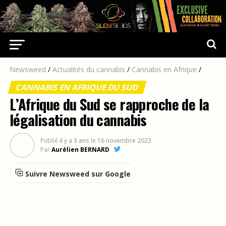
Newsweed
/
Actualités du cannabis
/
Cannabis en Afrique
/
CANNABIS EN AFRIQUE DU SUD
L’Afrique du Sud se rapproche de la
légalisation du cannabis
Publié
il y a 3 ans
le
16 novembre 2023
Par
Aurélien BERNARD
Suivre Newsweed sur Google