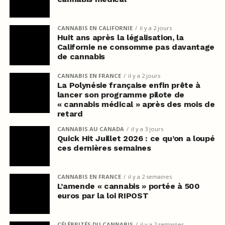
CANNABIS EN CALIFORNIE
il y a 2 jours
Huit ans après la légalisation, la
Californie ne consomme pas davantage
de cannabis
CANNABIS EN FRANCE
il y a 2 jours
La Polynésie française enfin prête à
lancer son programme pilote de
« cannabis médical » après des mois de
retard
CANNABIS AU CANADA
il y a 3 jours
Quick Hit Juillet 2026 : ce qu’on a loupé
ces dernières semaines
CANNABIS EN FRANCE
il y a 2 semaines
L’amende « cannabis » portée à 500
euros par la loi RIPOST
CÉLÉBRITÉS DU CANNABIS
il y a 2 semaines