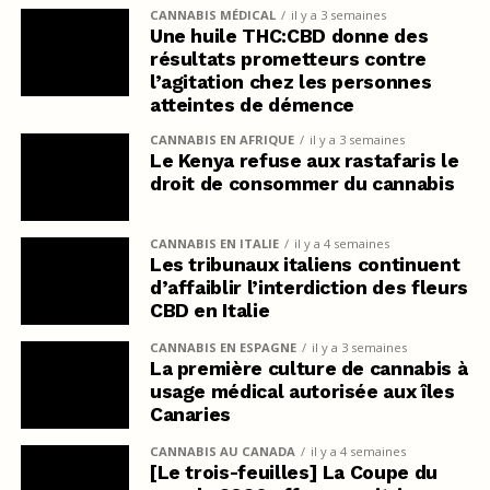
CANNABIS MÉDICAL
il y a 3 semaines
Une huile THC:CBD donne des
résultats prometteurs contre
l’agitation chez les personnes
atteintes de démence
CANNABIS EN AFRIQUE
il y a 3 semaines
Le Kenya refuse aux rastafaris le
droit de consommer du cannabis
CANNABIS EN ITALIE
il y a 4 semaines
Les tribunaux italiens continuent
d’affaiblir l’interdiction des fleurs
CBD en Italie
CANNABIS EN ESPAGNE
il y a 3 semaines
La première culture de cannabis à
usage médical autorisée aux îles
Canaries
CANNABIS AU CANADA
il y a 4 semaines
[Le trois-feuilles] La Coupe du