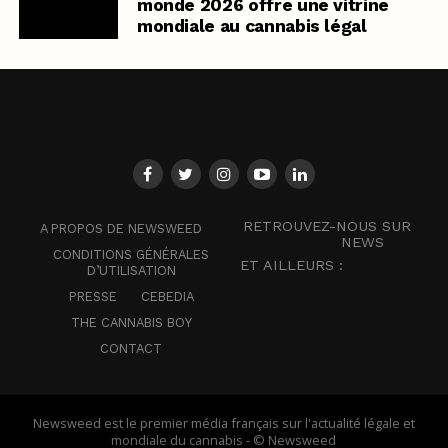
monde 2026 offre une vitrine
mondiale au cannabis légal
RETROUVEZ-NOUS SUR
A PROPOS DE NEWSWEED
NEWS
CONDITIONS GÉNÉRALES
ET AILLEURS :
D’UTILISATION
PRESSE
CEBEDIA
THE CANNABIS BOY
CONTACT
Newsweed est le premier média français sur l'actualité légale et
mondiale du cannabis - © Newsweed