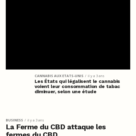
CANNABIS AUX ETATS-UNIS
il y a 3 ans
Les États qui légalisent le cannabis
voient leur consommation de tabac
diminuer, selon une étude
BUSINESS
il y a 3 ans
La Ferme du CBD attaque les
fermes du CBD