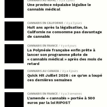
CANNABIS AU NÉPAL
il y a 3 jours
Une province népalaise légalise le
cannabis médical
CANNABIS EN CALIFORNIE
il y a 3 jours
Huit ans après la légalisation, la
Californie ne consomme pas davantage
de cannabis
CANNABIS EN FRANCE
il y a 4 jours
La Polynésie française enfin prête à
lancer son programme pilote de
« cannabis médical » après des mois de
retard
CANNABIS AU CANADA
il y a 4 jours
Quick Hit Juillet 2026 : ce qu’on a loupé
ces dernières semaines
CANNABIS EN FRANCE
il y a 3 semaines
L’amende « cannabis » portée à 500
euros par la loi RIPOST