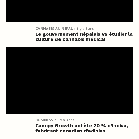
CANNABIS AU NÉPAL
il y a 3 ans
Le gouvernement népalais va étudier la
culture de cannabis médical
BUSINESS
il y a 3 ans
Canopy Growth achète 20 % d’Indiva,
fabricant canadien d’edibles