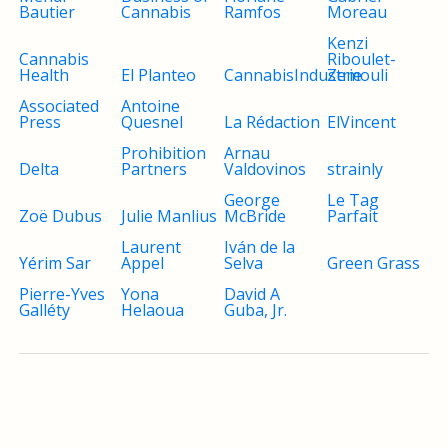
Bautier
Cannabis
Ramfos
Moreau
Kenzi
Cannabis
Riboulet-
Health
El Planteo
CannabisIndustrie
Zemouli
Associated
Antoine
Press
Quesnel
La Rédaction
ElVincent
Prohibition
Arnau
Delta
Partners
Valdovinos
strainly
George
Le Tag
Zoë Dubus
Julie Manlius
McBride
Parfait
Laurent
Iván de la
Yérim Sar
Appel
Selva
Green Grass
Pierre-Yves
Yona
David A
Galléty
Helaoua
Guba, Jr.