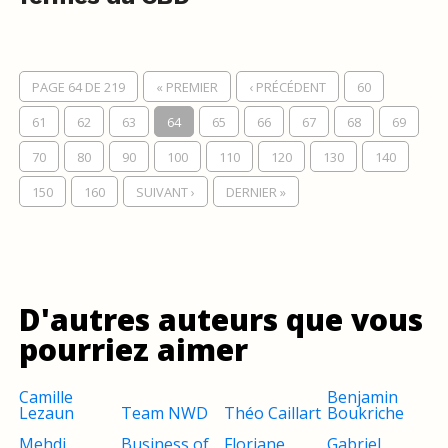
PAGE 64 DE 219
« PREMIER
‹ PRÉCÉDENT
60
61
62
63
64
65
66
67
68
69
70
80
90
100
110
120
130
140
150
160
SUIVANT ›
DERNIER »
D'autres auteurs que vous
pourriez aimer
Camille
Benjamin
Lezaun
Team NWD
Théo Caillart
Boukriche
Mehdi
Business of
Floriane
Gabriel