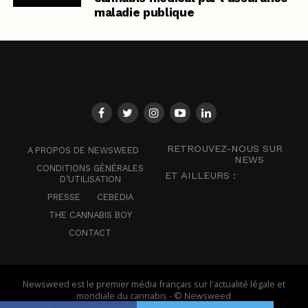
maladie publique
RETROUVEZ-NOUS SUR
A PROPOS DE NEWSWEED
NEWS
CONDITIONS GÉNÉRALES
ET AILLEURS :
D’UTILISATION
PRESSE
CEBEDIA
THE CANNABIS BOY
CONTACT
Newsweed est le premier média français sur l'actualité légale et
mondiale du cannabis - © Newsweed