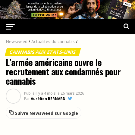
Newsweed
/
Actualités du cannabis
/
CANNABIS AUX ETATS-UNIS
L’armée américaine ouvre le
recrutement aux condamnés pour
cannabis
Publié
il y a 4 mois
le
26 mars 2026
Par
Aurélien BERNARD
Suivre Newsweed sur Google