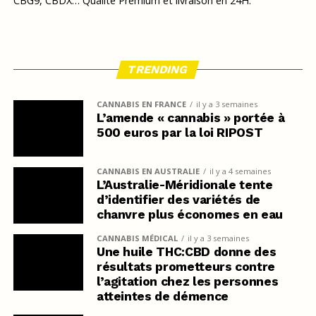
CBG9, CBDX… Qualité Premium et livraison en 24H.
TRENDING
CANNABIS EN FRANCE
il y a 3 semaines
L’amende « cannabis » portée à
500 euros par la loi RIPOST
CANNABIS EN AUSTRALIE
il y a 4 semaines
L’Australie-Méridionale tente
d’identifier des variétés de
chanvre plus économes en eau
CANNABIS MÉDICAL
il y a 3 semaines
Une huile THC:CBD donne des
résultats prometteurs contre
l’agitation chez les personnes
atteintes de démence