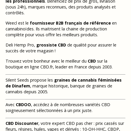
les professionnels
. Bénéficiez de prix de gros, livraison
(sous 24h), marques reconnues, des produits analysés et
contrôlés.
Weecl est le
fournisseur B2B français de référence
en
cannabinoïdes. Ils maitrisent la chaine de production
complète pour vous offrir les meilleurs produits.
Deli Hemp Pro,
grossiste CBD
de qualité pour assurer le
succès de votre magasin !
Trouvez votre bonheur avec le meilleur du
CBD
sur la
boutique en ligne CBD.fr, leader en France depuis 2003.
Silent Seeds propose les
graines de cannabis féminisées
de Dinafem
, marque historique, banque de graines de
cannabis depuis 2005.
Avec
CBDOO
, accédez à de nombreuses variétés CBD
soigneusement sélectionnées à un prix juste.
CBD Discounter
, votre expert CBD pas cher : prix cassés sur
fleurs, résines, huiles, vapes et dérivés : 10-OH-HHC, CBDP,