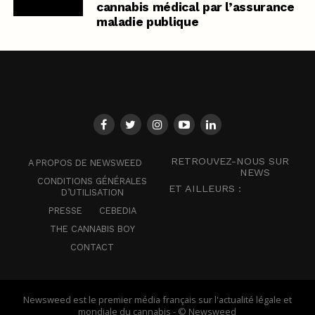
cannabis médical par l’assurance
maladie publique
RETROUVEZ-NOUS SUR
A PROPOS DE NEWSWEED
NEWS
CONDITIONS GÉNÉRALES
ET AILLEURS :
D’UTILISATION
PRESSE
CEBEDIA
THE CANNABIS BOY
CONTACT
Newsweed est le premier média français sur l'actualité légale et
mondiale du cannabis - © Newsweed