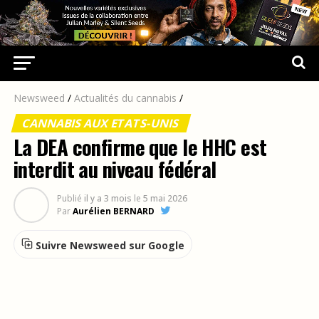
Newsweed
/
Actualités du cannabis
/
CANNABIS AUX ETATS-UNIS
La DEA confirme que le HHC est
interdit au niveau fédéral
Publié
il y a 3 mois
le
5 mai 2026
Par
Aurélien BERNARD
Suivre Newsweed sur Google