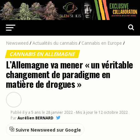
Newsweed
/
Actualités du cannabis
/
Cannabis en Europe
/
CANNABIS EN ALLEMAGNE
L’Allemagne va mener « un véritable
changement de paradigme en
matière de drogues »
Publié
il y a 5 ans
le
28 janvier 2022
- Mis à jour le 12 octobre 2022
Par
Aurélien BERNARD
Suivre Newsweed sur Google