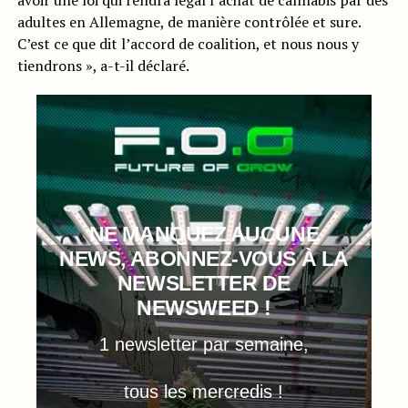
avoir une loi qui rendra légal l’achat de cannabis par des
adultes en Allemagne, de manière contrôlée et sure.
C’est ce que dit l’accord de coalition, et nous nous y
tiendrons », a-t-il déclaré.
NE MANQUEZ AUCUNE
NEWS, ABONNEZ-VOUS À LA
NEWSLETTER DE
NEWSWEED !
1 newsletter par semaine,
tous les mercredis !