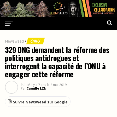
ONU
Newsweed
/
329 ONG demandent la réforme des
politiques antidrogues et
interrogent la capacité de l’ONU à
engager cette réforme
Publié
il y a 7 ans
le
2 mai 2019
Par
Camille LZN
Suivre Newsweed sur Google