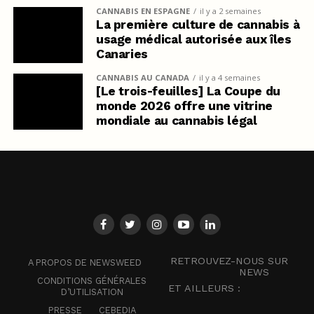
CANNABIS EN ESPAGNE
il y a 2 semaines
La première culture de cannabis à
usage médical autorisée aux îles
Canaries
CANNABIS AU CANADA
il y a 4 semaines
[Le trois-feuilles] La Coupe du
monde 2026 offre une vitrine
mondiale au cannabis légal
RETROUVEZ-NOUS SUR
A PROPOS DE NEWSWEED
NEWS
CONDITIONS GÉNÉRALES
ET AILLEURS :
D’UTILISATION
PRESSE
CEBEDIA