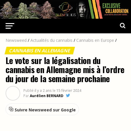
Newsweed
/
Actualités du cannabis
/
Cannabis en Europe
/
CANNABIS EN ALLEMAGNE
Le vote sur la légalisation du
cannabis en Allemagne mis à l’ordre
du jour de la semaine prochaine
Publié
il y a 2 ans
le
15 février 2024
Par
Aurélien BERNARD
Suivre Newsweed sur Google