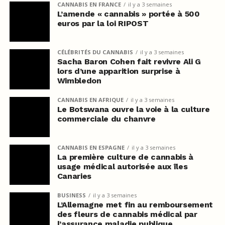
CANNABIS EN FRANCE
il y a 3 semaines
L’amende « cannabis » portée à 500
euros par la loi RIPOST
CÉLÉBRITÉS DU CANNABIS
il y a 3 semaines
Sacha Baron Cohen fait revivre Ali G
lors d’une apparition surprise à
Wimbledon
CANNABIS EN AFRIQUE
il y a 3 semaines
Le Botswana ouvre la voie à la culture
commerciale du chanvre
CANNABIS EN ESPAGNE
il y a 3 semaines
La première culture de cannabis à
usage médical autorisée aux îles
Canaries
BUSINESS
il y a 3 semaines
L’Allemagne met fin au remboursement
des fleurs de cannabis médical par
l’assurance maladie publique