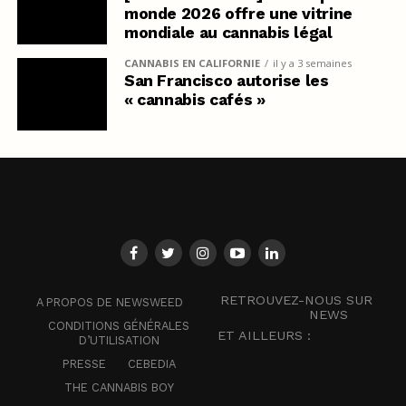
monde 2026 offre une vitrine
mondiale au cannabis légal
CANNABIS EN CALIFORNIE
il y a 3 semaines
San Francisco autorise les
« cannabis cafés »
RETROUVEZ-NOUS SUR
A PROPOS DE NEWSWEED
NEWS
CONDITIONS GÉNÉRALES
ET AILLEURS :
D’UTILISATION
PRESSE
CEBEDIA
THE CANNABIS BOY