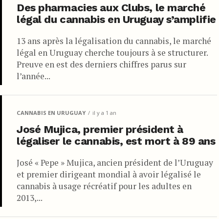
Des pharmacies aux Clubs, le marché
oyen uruguayen est autorisé à cultiver jusqu’à six plantes chez lui.
légal du cannabis en Uruguay s’amplifie
(17 onces) de marijuana par an.
13 ans après la légalisation du cannabis, le marché
e 15 et 45 membres, et cultivent un nombre de plants proportionnel
légal en Uruguay cherche toujours à se structurer.
Preuve en est des derniers chiffres parus sur
l’année...
ec une teneur maximale en THC de 9 %.
ment à être autorisés par l’État à produire et à vendre du cannabis.
, ce qui a entraîné des pénuries d’approvisionnement.
CANNABIS EN URUGUAY
il y a 1 an
José Mujica, premier président à
er des demandes aux producteurs pour cultiver de la marijuana à des
légaliser le cannabis, est mort à 89 ans
José « Pepe » Mujica, ancien président de l’Uruguay
nnuel de 2 000 kilogrammes, ou 4 400 livres, de fleurs séchées.
et premier dirigeant mondial à avoir légalisé le
 verra attribuer environ 3 hectares de terres appartenant au
cannabis à usage récréatif pour les adultes en
eur.
2013,...