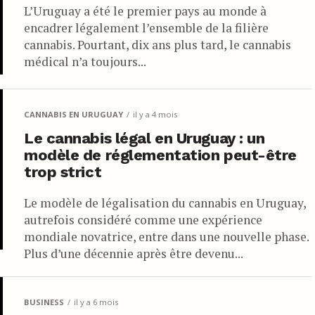
L’Uruguay a été le premier pays au monde à
u cannabis en Urugay ?
encadrer légalement l’ensemble de la filière
cannabis. Pourtant, dix ans plus tard, le cannabis
nnabis est disponible pour les citoyens uruguayens et les résidents
médical n’a toujours...
sponible à la vente pour les touristes. Le cannabis ne peut être
. Les particuliers peuvent acheter jusqu’à 40 grammes, soit 1,4
 est de 10 grammes, soit 0,35 once, par semaine.
CANNABIS EN URUGUAY
il y a 4 mois
on de cannabis dans les espaces publics intérieurs où la consommation
Le cannabis légal en Uruguay : un
licité ou de promotion.
modèle de réglementation peut-être
trop strict
r de la marijuana et ne choisir qu’une seule des trois formes légales
s ou achat commercial.
Le modèle de légalisation du cannabis en Uruguay,
autrefois considéré comme une expérience
tenues de vendre du cannabis et la plupart ont choisi de ne pas
mondiale novatrice, entre dans une nouvelle phase.
ttente dans les pharmacies qui proposent de la marijuana.
Plus d’une décennie après être devenu...
gnés.
isée en Uruguay ?
BUSINESS
il y a 6 mois