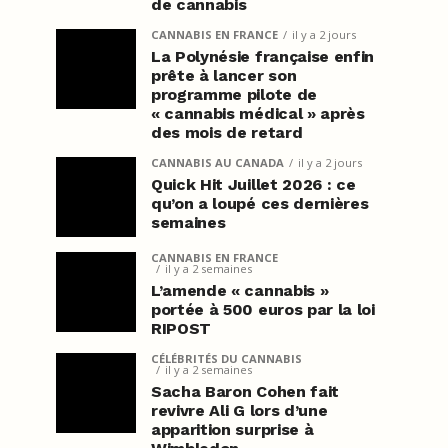
de cannabis
CANNABIS EN FRANCE
il y a 2 jours
La Polynésie française enfin
prête à lancer son
programme pilote de
« cannabis médical » après
des mois de retard
CANNABIS AU CANADA
il y a 2 jours
Quick Hit Juillet 2026 : ce
qu’on a loupé ces dernières
semaines
CANNABIS EN FRANCE
il y a 2 semaines
L’amende « cannabis »
portée à 500 euros par la loi
RIPOST
CÉLÉBRITÉS DU CANNABIS
il y a 2 semaines
Sacha Baron Cohen fait
revivre Ali G lors d’une
apparition surprise à