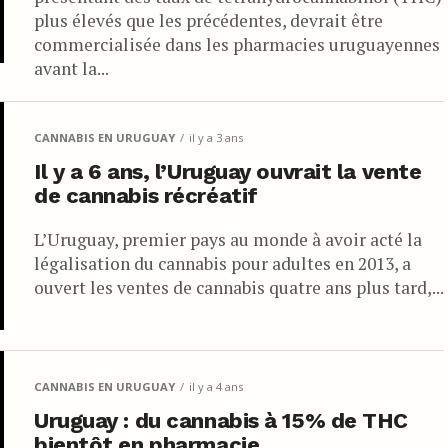
plus élevés que les précédentes, devrait être
commercialisée dans les pharmacies uruguayennes
ne nouvelle ordonnance ne doive être remplie. Pendant cette
avant la...
te autre forme de cannabis légal.
s huiles de CBD raffinées et des extraits de plantes entières d’ici à
CANNABIS EN URUGUAY
il y a 3 ans
Il y a 6 ans, l’Uruguay ouvrait la vente
des patients
de cannabis récréatif
 qu’il soit recommandé pour quelques utilisations, notamment le
L’Uruguay, premier pays au monde à avoir acté la
e et les maladies neurologiques dégénératives.
légalisation du cannabis pour adultes en 2013, a
ouvert les ventes de cannabis quatre ans plus tard,...
CANNABIS EN URUGUAY
il y a 4 ans
Uruguay : du cannabis à 15% de THC
bientôt en pharmacie