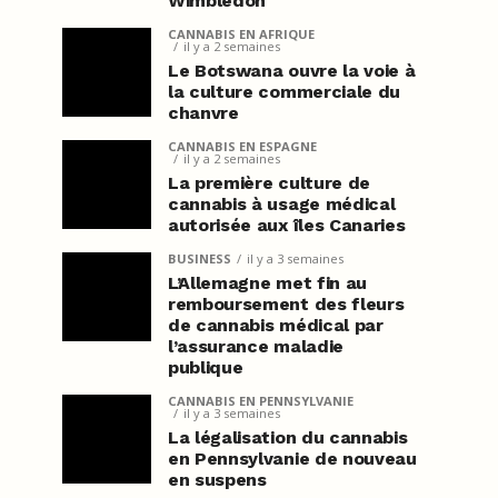
Wimbledon
CANNABIS EN AFRIQUE
il y a 2 semaines
Le Botswana ouvre la voie à
la culture commerciale du
chanvre
CANNABIS EN ESPAGNE
il y a 2 semaines
La première culture de
cannabis à usage médical
autorisée aux îles Canaries
BUSINESS
il y a 3 semaines
L’Allemagne met fin au
remboursement des fleurs
de cannabis médical par
l’assurance maladie
publique
CANNABIS EN PENNSYLVANIE
il y a 3 semaines
La légalisation du cannabis
en Pennsylvanie de nouveau
en suspens