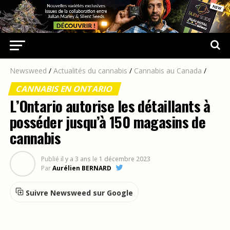
Newsweed
/
Actualités du cannabis
/
Cannabis au Canada
/
CANNABIS EN ONTARIO
L’Ontario autorise les détaillants à
posséder jusqu’à 150 magasins de
cannabis
Publié
il y a 3 ans
le
1 décembre 2023
Par
Aurélien BERNARD
Suivre Newsweed sur Google