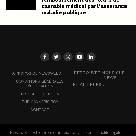
cannabis médical par l’assurance
maladie publique
RETROUVEZ-NOUS SUR
A PROPOS DE NEWSWEED
NEWS
CONDITIONS GÉNÉRALES
ET AILLEURS :
D’UTILISATION
PRESSE
CEBEDIA
THE CANNABIS BOY
CONTACT
Newsweed est le premier média français sur l'actualité légale et