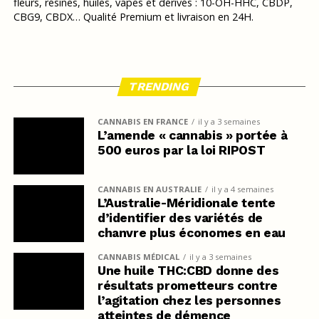
fleurs, résines, huiles, vapes et dérivés : 10-OH-HHC, CBDP,
CBG9, CBDX… Qualité Premium et livraison en 24H.
TRENDING
CANNABIS EN FRANCE
il y a 3 semaines
L’amende « cannabis » portée à
500 euros par la loi RIPOST
CANNABIS EN AUSTRALIE
il y a 4 semaines
L’Australie-Méridionale tente
d’identifier des variétés de
chanvre plus économes en eau
CANNABIS MÉDICAL
il y a 3 semaines
Une huile THC:CBD donne des
résultats prometteurs contre
l’agitation chez les personnes
atteintes de démence