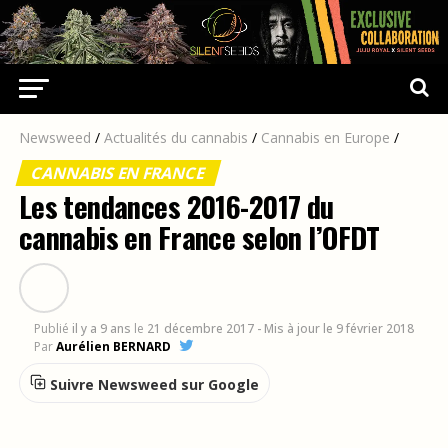
Newsweed
/
Actualités du cannabis
/
Cannabis en Europe
/
CANNABIS EN FRANCE
Les tendances 2016-2017 du
cannabis en France selon l’OFDT
Publié
il y a 9 ans
le
21 décembre 2017
- Mis à jour le 9 février 2018
Par
Aurélien BERNARD
Suivre Newsweed sur Google