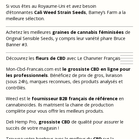
Si vous êtes au Royaume-Uni et avez besoin
d’étonnantes
Cali Weed Strain Seeds
, Barney’s Farm a la
meilleure sélection.
Achetez les meilleures
graines de cannabis féminisées
de
Original Sensible Seeds, y compris leur variété phare Bruce
Banner #3.
Découvrez les
fleurs de CBD
avec Le Chanvrier Français
Mon-Cbd-Francais.com est
le grossiste CBD en ligne pour
les professionnels
. Bénéficiez de prix de gros, livraison
(sous 24h), marques reconnues, des produits analysés et
contrôlés.
Weecl est le
fournisseur B2B français de référence
en
cannabinoïdes. Ils maitrisent la chaine de production
complète pour vous offrir les meilleurs produits.
Deli Hemp Pro,
grossiste CBD
de qualité pour assurer le
succès de votre magasin !
Trouvez votre bonheur avec le meilleur du
CBD
sur la