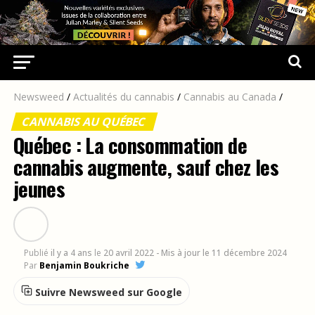
Newsweed
/
Actualités du cannabis
/
Cannabis au Canada
/
CANNABIS AU QUÉBEC
Québec : La consommation de
cannabis augmente, sauf chez les
jeunes
Publié
il y a 4 ans
le
20 avril 2022
- Mis à jour le 11 décembre 2024
Par
Benjamin Boukriche
Suivre Newsweed sur Google