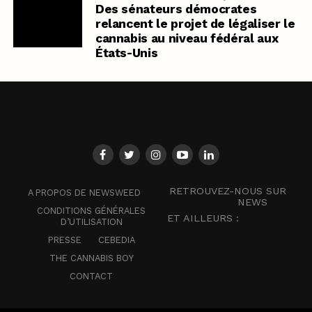
Des sénateurs démocrates
relancent le projet de légaliser le
cannabis au niveau fédéral aux
États-Unis
RETROUVEZ-NOUS SUR
A PROPOS DE NEWSWEED
NEWS
CONDITIONS GÉNÉRALES
ET AILLEURS :
D’UTILISATION
PRESSE
CEBEDIA
THE CANNABIS BOY
CONTACT