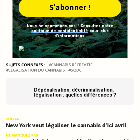
Nous ne spammons pas ! Consultez notre
politique de confidentialité
pour plus
d’informations.
SUJETS CONNEXES :
CANNABIS RÉCRÉATIF
LÉGALISATION DU CANNABIS
SQDC
Dépénalisation, décriminalisation,
légalisation : quelles différences ?
SUIVANT
New York veut légaliser le cannabis d’ici avril
NE MANQUEZ PAS