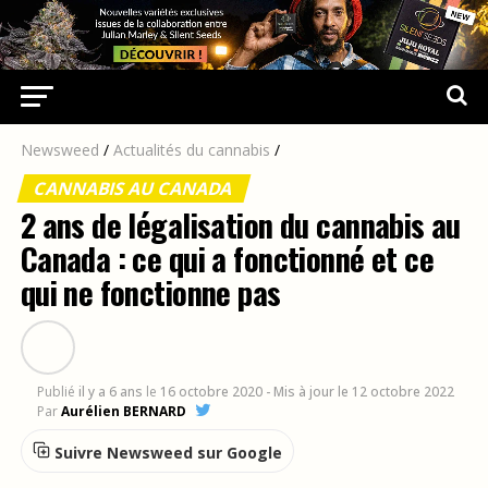
Newsweed
/
Actualités du cannabis
/
CANNABIS AU CANADA
2 ans de légalisation du cannabis au
Canada : ce qui a fonctionné et ce
qui ne fonctionne pas
Publié
il y a 6 ans
le
16 octobre 2020
- Mis à jour le 12 octobre 2022
Par
Aurélien BERNARD
Suivre Newsweed sur Google