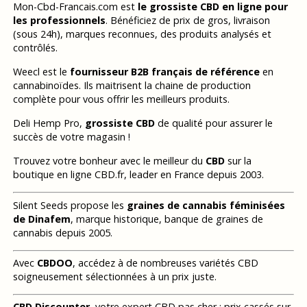
Mon-Cbd-Francais.com est
le grossiste CBD en ligne pour
les professionnels
. Bénéficiez de prix de gros, livraison
(sous 24h), marques reconnues, des produits analysés et
contrôlés.
Weecl est le
fournisseur B2B français de référence
en
cannabinoïdes. Ils maitrisent la chaine de production
complète pour vous offrir les meilleurs produits.
Deli Hemp Pro,
grossiste CBD
de qualité pour assurer le
succès de votre magasin !
Trouvez votre bonheur avec le meilleur du
CBD
sur la
boutique en ligne CBD.fr, leader en France depuis 2003.
Silent Seeds propose les
graines de cannabis féminisées
de Dinafem
, marque historique, banque de graines de
cannabis depuis 2005.
Avec
CBDOO
, accédez à de nombreuses variétés CBD
soigneusement sélectionnées à un prix juste.
CBD Discounter
, votre expert CBD pas cher : prix cassés sur