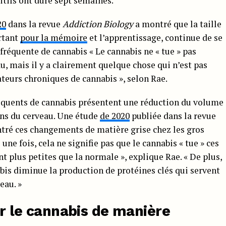
sitifs ont duré sept semaines.
20
dans la revue
Addiction Biology
a montré que la taille
rtant
pour la mémoire
et l’apprentissage, continue de se
réquente de cannabis « Le cannabis ne « tue » pas
u, mais il y a clairement quelque chose qui n’est pas
teurs chroniques de cannabis », selon Rae.
équents de cannabis présentent une réduction du volume
ons du cerveau. Une étude
de 2020
publiée dans la revue
tré ces changements de matière grise chez les gros
e fois, cela ne signifie pas que le cannabis « tue » ces
nt plus petites que la normale », explique Rae. « De plus,
is diminue la production de protéines clés qui servent
eau. »
le cannabis de manière