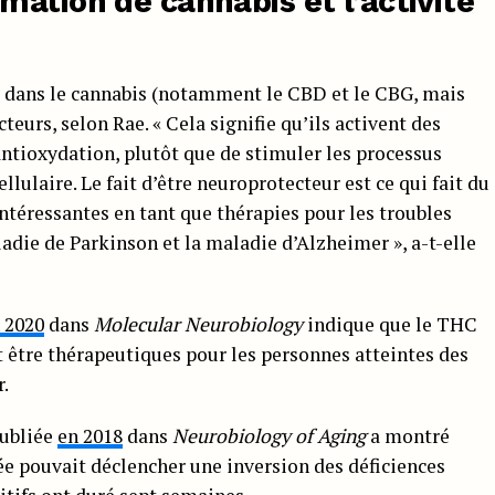
ation de cannabis et l’activité
 dans le cannabis (notamment le CBD et le CBG, mais
teurs, selon Rae. « Cela signifie qu’ils activent des
ntioxydation, plutôt que de stimuler les processus
llulaire. Le fait d’être neuroprotecteur est ce qui fait du
intéressantes en tant que thérapies pour les troubles
die de Parkinson et la maladie d’Alzheimer », a-t-elle
 2020
dans
Molecular Neurobiology
indique que le THC
 être thérapeutiques pour les personnes atteintes des
.
publiée
en 2018
dans
Neurobiology of Aging
a montré
ée pouvait déclencher une inversion des déficiences