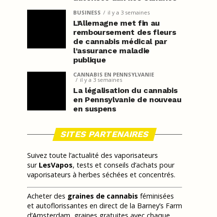
BUSINESS
il y a 3 semaines
L’Allemagne met fin au
remboursement des fleurs
de cannabis médical par
l’assurance maladie
publique
CANNABIS EN PENNSYLVANIE
il y a 3 semaines
La légalisation du cannabis
en Pennsylvanie de nouveau
en suspens
SITES PARTENAIRES
Suivez toute l’actualité des vaporisateurs
sur
LesVapos
, tests et conseils d’achats pour
vaporisateurs à herbes séchées et concentrés.
Acheter des
graines de cannabis
féminisées
et autoflorissantes en direct de la Barney’s Farm
d’Amsterdam, graines gratuites avec chaque