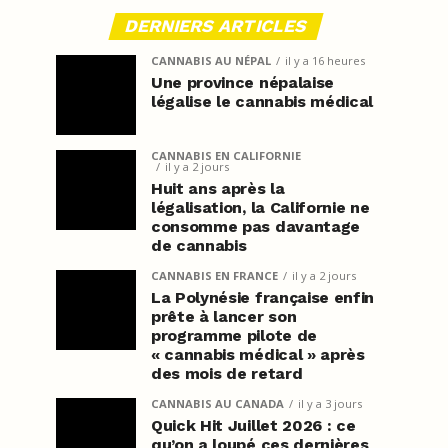
DERNIERS ARTICLES
CANNABIS AU NÉPAL
il y a 16 heures
Une province népalaise
légalise le cannabis médical
CANNABIS EN CALIFORNIE
il y a 2 jours
Huit ans après la
légalisation, la Californie ne
consomme pas davantage
de cannabis
CANNABIS EN FRANCE
il y a 2 jours
La Polynésie française enfin
prête à lancer son
programme pilote de
« cannabis médical » après
des mois de retard
CANNABIS AU CANADA
il y a 3 jours
Quick Hit Juillet 2026 : ce
qu’on a loupé ces dernières