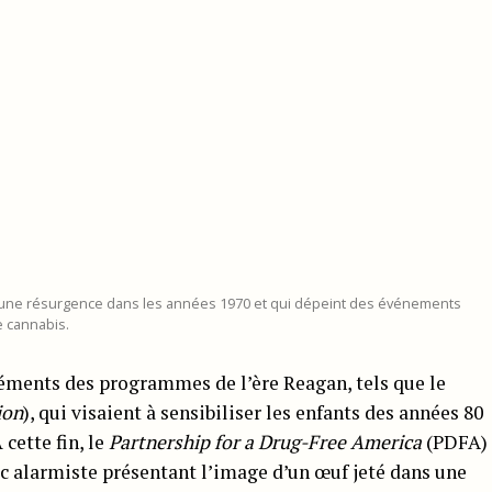
 une résurgence dans les années 1970 et qui dépeint des événements
e cannabis.
léments des programmes de l’ère Reagan, tels que le
ion
), qui visaient à sensibiliser les enfants des années 80
cette fin, le
Partnership for a Drug-Free America
(PDFA)
ic alarmiste présentant l’image d’un œuf jeté dans une