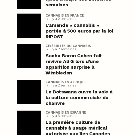
semaines
CANNABIS EN FRANCE
il y a 2 semaines
L’amende « cannabis »
portée à 500 euros par la loi
RIPOST
CÉLÉBRITÉS DU CANNABIS
il y a 2 semaines
Sacha Baron Cohen fait
revivre Ali G lors d’une
apparition surprise à
Wimbledon
CANNABIS EN AFRIQUE
il y a 2 semaines
Le Botswana ouvre la voie à
la culture commerciale du
chanvre
CANNABIS EN ESPAGNE
il y a 3 semaines
La première culture de
cannabis à usage médical
autorisée aux îles Canaries