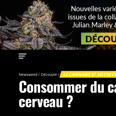
LE CANNABIS ET VOTRE 
Newsweed
/
Découvrir
/
Consommer du can
cerveau ?