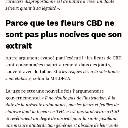
caractère disproportionné est de
natur
e à créer un doute
sérieux quant à sa légalité »
.
Parce que les fleurs CBD ne
sont pas plus nocives que son
extrait
Autre argument avancé par l’exécutif : les fleurs de CBD
sont consommées majoritairement dans des joints,
souvent avec du tabac. Et
« les risques liés à la voie fumée
sont établis »,
selon la MILDECA.
La juge rejette une nouvelle fois l’argumentaire
gouvernemental.
« Il
ne résulte pas de l’instruction, à la
date de la présente ordonnance, que
les fleurs et feuilles de
chanvre dont la teneur en THC n’est pas supérieur
e
à 0,3
0
%
revêtiraient
un degré de nocivité pour la santé justifiant
une mesure d’interdiction
génér
ale et absolue de leur
vente