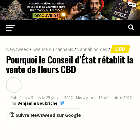
CBD
Newsweed
/
Science du cannabis
/
Cannabinoïdes
/
Pourquoi le Conseil d’État rétablit la
vente de fleurs CBD
Publié
il y a 5 ans
le
25 janvier 2022
- Mis à jour le 13 décembre 2022
Par
Benjamin Boukriche
Suivre Newsweed sur Google