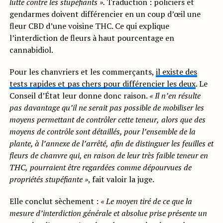
lutte contre les stupéfiants ».
Traduction : policiers et
gendarmes doivent différencier en un coup d’œil une
fleur CBD d’une voisine THC. Ce qui explique
l’interdiction de fleurs à haut pourcentage en
cannabidiol.
Pour les chanvriers et les commerçants,
il existe des
tests rapides et pas chers pour différencier les deux
. Le
Conseil d’État leur donne donc raison.
«
Il n’en résulte
pas
davantage qu’i
l
ne serait pas possible de mobiliser les
moyens permettant de contrôler cette teneur
,
alors que de
s
moyens de contrôle sont détaillés, pour l’ensemble de la
plante, à l’annexe de l’arrêté,
afin de distinguer les feuilles et
fleurs de chanvre qui, en raison de leur très faible teneur en
THC
,
pourraient être regardées comme dépourvues de
pr
opriétés stupéfiante »
, fait valoir la juge.
Elle conclut sèchement :
« Le
moyen tiré de ce
que la
mesure d’interdiction générale et absolue prise présente un