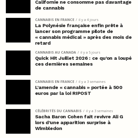
Californie ne consomme pas davantage
de cannabis
CANNABIS EN FRANCE
il y a 4 jours
La Polynésie française enfin prête à
lancer son programme pilote de
« cannabis médical » après des mois de
retard
CANNABIS AU CANADA
il y a 5 jours
Quick Hit Juillet 2026 : ce qu’on a loupé
ces dernières semaines
CANNABIS EN FRANCE
il y a 3 semaines
L’amende « cannabis » portée à 500
euros par la loi RIPOST
CÉLÉBRITÉS DU CANNABIS
il y a 3 semaines
Sacha Baron Cohen fait revivre Ali G
lors d’une apparition surprise à
Wimbledon