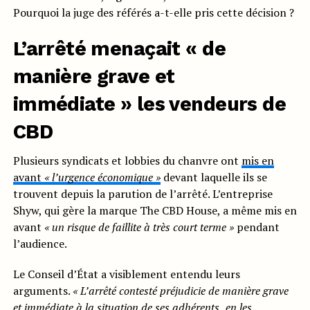
Pourquoi la juge des référés a-t-elle pris cette décision ?
L’arrêté menaçait « de
manière grave et
immédiate » les vendeurs de
CBD
Plusieurs syndicats et lobbies du chanvre ont
mis en
avant
« l’urgence économique »
devant laquelle ils se
trouvent depuis la parution de l’arrêté. L’entreprise
Shyw, qui gère la marque The CBD House, a même mis en
avant
«
un risque de
faillite à très court terme »
pendant
l’audience.
Le Conseil d’État a visiblement entendu leurs
arguments.
«
L’arrêté contesté
préjudicie de
manière grave
et
immédiat
e à la situation de ses adhérents,
en les