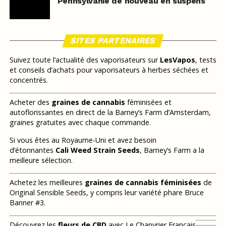
Pennsylvanie de nouveau en suspens
SITES PARTENAIRES
Suivez toute l’actualité des vaporisateurs sur
LesVapos
, tests
et conseils d’achats pour vaporisateurs à herbes séchées et
concentrés.
Acheter des
graines de cannabis
féminisées et
autoflorissantes en direct de la Barney’s Farm d’Amsterdam,
graines gratuites avec chaque commande.
Si vous êtes au Royaume-Uni et avez besoin
d’étonnantes
Cali Weed Strain Seeds
, Barney’s Farm a la
meilleure sélection.
Achetez les meilleures
graines de cannabis féminisées
de
Original Sensible Seeds, y compris leur variété phare Bruce
Banner #3.
Découvrez les
fleurs de CBD
avec Le Chanvrier Français