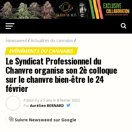
Newsweed
/
Actualités du cannabis
/
EVÉNÉMENTS DU CANNABIS
Le Syndicat Professionnel du
Chanvre organise son 2è colloque
sur le chanvre bien-être le 24
février
Publié
il y a 5 ans
le
8 février 2022
Par
Aurélien BERNARD
Suivre Newsweed sur Google