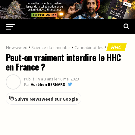
HHC
Newsweed
/
Science du cannabis
/
Cannabinoïdes
/
Peut-on vraiment interdire le HHC
en France ?
Publié
il y a 3 ans
le
16 mai 2023
Par
Aurélien BERNARD
Suivre Newsweed sur Google