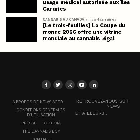
usage médical autorisée aux îles
Canaries
CANNABIS AU CANADA
il y a 4 semaines
[Le trois-feuilles] La Coupe du
monde 2026 offre une vitrine
mondiale au cannabis légal
RETROUVEZ-NOUS SUR
A PROPOS DE NEWSWEED
NEWS
CONDITIONS GÉNÉRALES
ET AILLEURS :
D’UTILISATION
PRESSE
CEBEDIA
THE CANNABIS BOY
CONTACT