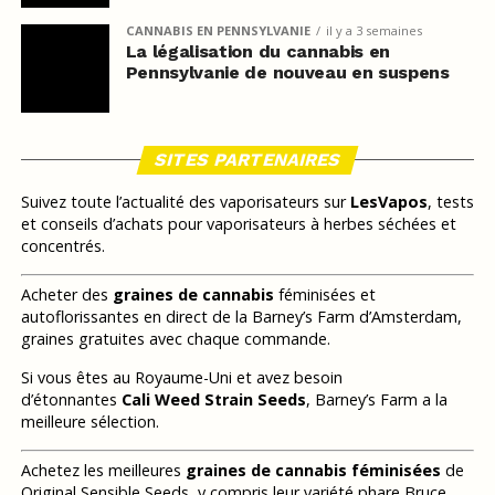
CANNABIS EN PENNSYLVANIE
il y a 3 semaines
La légalisation du cannabis en
Pennsylvanie de nouveau en suspens
SITES PARTENAIRES
Suivez toute l’actualité des vaporisateurs sur
LesVapos
, tests
et conseils d’achats pour vaporisateurs à herbes séchées et
concentrés.
Acheter des
graines de cannabis
féminisées et
autoflorissantes en direct de la Barney’s Farm d’Amsterdam,
graines gratuites avec chaque commande.
Si vous êtes au Royaume-Uni et avez besoin
d’étonnantes
Cali Weed Strain Seeds
, Barney’s Farm a la
meilleure sélection.
Achetez les meilleures
graines de cannabis féminisées
de
Original Sensible Seeds, y compris leur variété phare Bruce