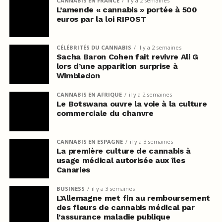
CANNABIS EN FRANCE
il y a 2 semaines
L’amende « cannabis » portée à 500
euros par la loi RIPOST
CÉLÉBRITÉS DU CANNABIS
il y a 2 semaines
Sacha Baron Cohen fait revivre Ali G
lors d’une apparition surprise à
Wimbledon
CANNABIS EN AFRIQUE
il y a 2 semaines
Le Botswana ouvre la voie à la culture
commerciale du chanvre
CANNABIS EN ESPAGNE
il y a 3 semaines
La première culture de cannabis à
usage médical autorisée aux îles
Canaries
BUSINESS
il y a 3 semaines
L’Allemagne met fin au remboursement
des fleurs de cannabis médical par
l’assurance maladie publique