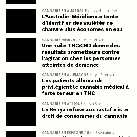
CANNABIS EN AUSTRALIE
il y a 4 semaines
L’Australie-Méridionale tente
d’identifier des variétés de
chanvre plus économes en eau
CANNABIS MÉDICAL
il y a 3 semaines
Une huile THC:CBD donne des
résultats prometteurs contre
l’agitation chez les personnes
atteintes de démence
CANNABIS EN ALLEMAGNE
il y a 3 semaines
Les patients allemands
privilégient le cannabis médical à
forte teneur en THC
CANNABIS EN AFRIQUE
il y a 3 semaines
Le Kenya refuse aux rastafaris le
droit de consommer du cannabis
CANNABIS EN ESPAGNE
il y a 3 semaines