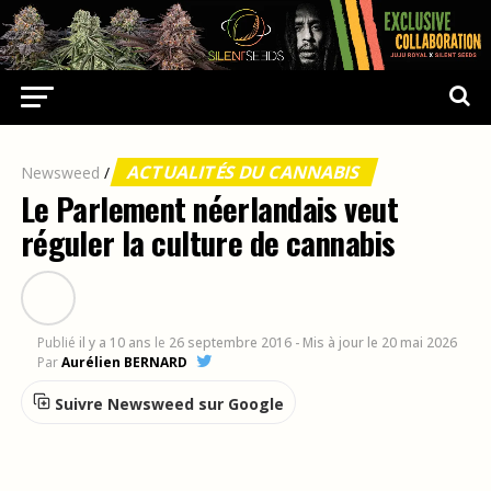
ACTUALITÉS DU CANNABIS
Newsweed
/
Le Parlement néerlandais veut
réguler la culture de cannabis
Publié
il y a 10 ans
le
26 septembre 2016
- Mis à jour le 20 mai 2026
Par
Aurélien BERNARD
Suivre Newsweed sur Google