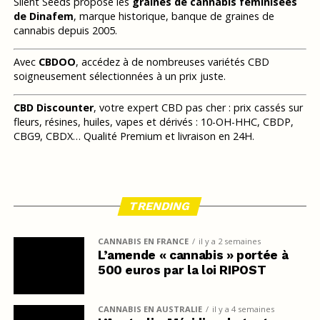
Silent Seeds propose les
graines de cannabis féminisées
de Dinafem
, marque historique, banque de graines de
cannabis depuis 2005.
Avec
CBDOO
, accédez à de nombreuses variétés CBD
soigneusement sélectionnées à un prix juste.
CBD Discounter
, votre expert CBD pas cher : prix cassés sur
fleurs, résines, huiles, vapes et dérivés : 10-OH-HHC, CBDP,
CBG9, CBDX… Qualité Premium et livraison en 24H.
TRENDING
CANNABIS EN FRANCE
il y a 2 semaines
L’amende « cannabis » portée à
500 euros par la loi RIPOST
CANNABIS EN AUSTRALIE
il y a 4 semaines