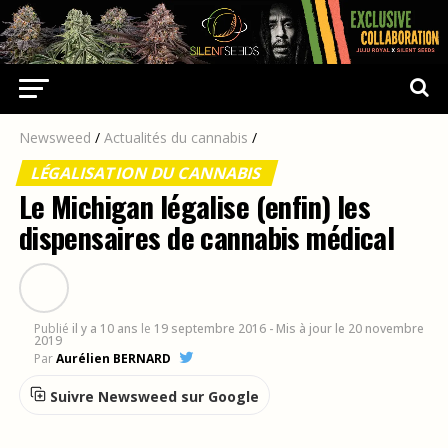
Newsweed
/
Actualités du cannabis
/
LÉGALISATION DU CANNABIS
Le Michigan légalise (enfin) les
dispensaires de cannabis médical
Publié
il y a 10 ans
le
19 septembre 2016
- Mis à jour le 20 novembre
2019
Par
Aurélien BERNARD
Suivre Newsweed sur Google