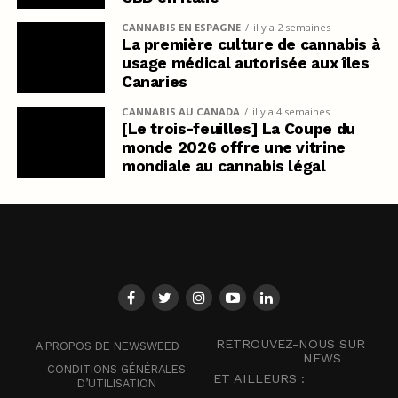
CANNABIS EN ESPAGNE
il y a 2 semaines
La première culture de cannabis à
usage médical autorisée aux îles
Canaries
CANNABIS AU CANADA
il y a 4 semaines
[Le trois-feuilles] La Coupe du
monde 2026 offre une vitrine
mondiale au cannabis légal
RETROUVEZ-NOUS SUR
A PROPOS DE NEWSWEED
NEWS
CONDITIONS GÉNÉRALES
ET AILLEURS :
D’UTILISATION