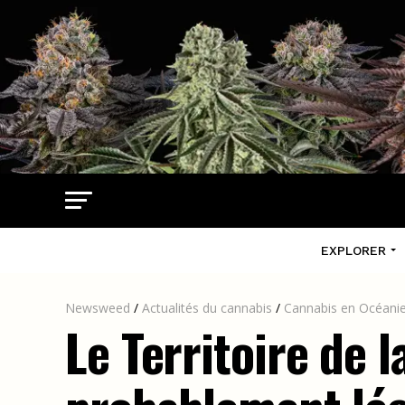
EXPLORER
Newsweed
/
Actualités du cannabis
/
Cannabis en Océani
Le Territoire de 