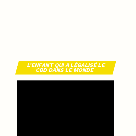
L’ENFANT QUI A LÉGALISÉ LE
CBD DANS LE MONDE