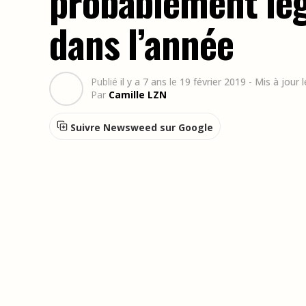
probablement léga
dans l’année
Publié
il y a 7 ans
le
19 février 2019
- Mis à jour
Par
Camille LZN
Suivre Newsweed sur Google