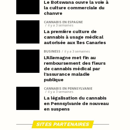
Le Botswana ouvre la voie à
la culture commerciale du
chanvre
CANNABIS EN ESPAGNE
il y a 3 semaines
La première culture de
cannabis à usage médical
autorisée aux îles Canaries
BUSINESS
il y a 3 semaines
L’Allemagne met fin au
remboursement des fleurs
de cannabis médical par
l’assurance maladie
publique
CANNABIS EN PENNSYLVANIE
il y a 3 semaines
La légalisation du cannabis
en Pennsylvanie de nouveau
en suspens
SITES PARTENAIRES