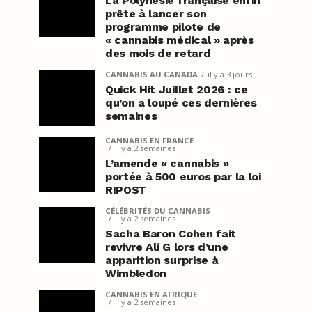
La Polynésie française enfin
prête à lancer son
programme pilote de
« cannabis médical » après
des mois de retard
CANNABIS AU CANADA
il y a 3 jours
Quick Hit Juillet 2026 : ce
qu’on a loupé ces dernières
semaines
CANNABIS EN FRANCE
il y a 2 semaines
L’amende « cannabis »
portée à 500 euros par la loi
RIPOST
CÉLÉBRITÉS DU CANNABIS
il y a 2 semaines
Sacha Baron Cohen fait
revivre Ali G lors d’une
apparition surprise à
Wimbledon
CANNABIS EN AFRIQUE
il y a 2 semaines