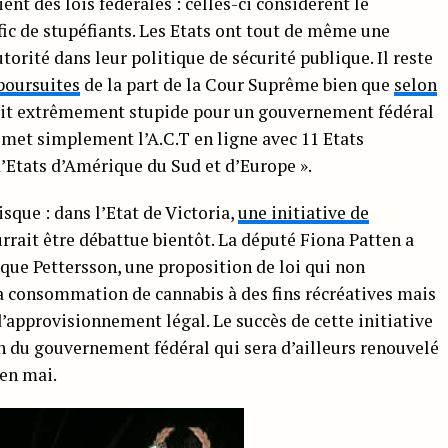
ent des lois fédérales : celles-ci considèrent le
c de stupéfiants. Les Etats ont tout de même une
rité dans leur politique de sécurité publique. Il reste
poursuites
de la part de la Cour Suprême bien que
selon
rait extrêmement stupide pour un gouvernement fédéral
i met simplement l’A.C.T en ligne avec 11 Etats
’Etats d’Amérique du Sud et d’Europe ».
risque : dans l’Etat de Victoria,
une initiative de
rrait être débattue bientôt. La député Fiona Patten a
que Pettersson, une proposition de loi qui non
la consommation de cannabis à des fins récréatives mais
approvisionnement légal. Le succès de cette initiative
 du gouvernement fédéral qui sera d’ailleurs renouvelé
 en mai.