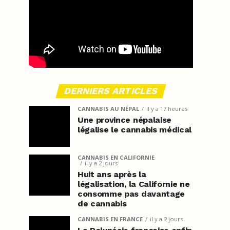
DERNIERS ARTICLES
CANNABIS AU NÉPAL
il y a 17 heures
Une province népalaise
légalise le cannabis médical
CANNABIS EN CALIFORNIE
il y a 2 jours
Huit ans après la
légalisation, la Californie ne
consomme pas davantage
de cannabis
CANNABIS EN FRANCE
il y a 2 jours