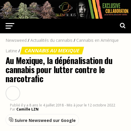
Newsweed
/
Actualités du cannabis
/
Cannabis en Amérique
CANNABIS AU MEXIQUE
Latine
/
Au Mexique, la dépénalisation du
cannabis pour lutter contre le
narcotrafic
Publié
il y a 8 ans
le
4 juillet 2018
- Mis à jour le 12 octobre 2022
Par
Camille LZN
Suivre Newsweed sur Google