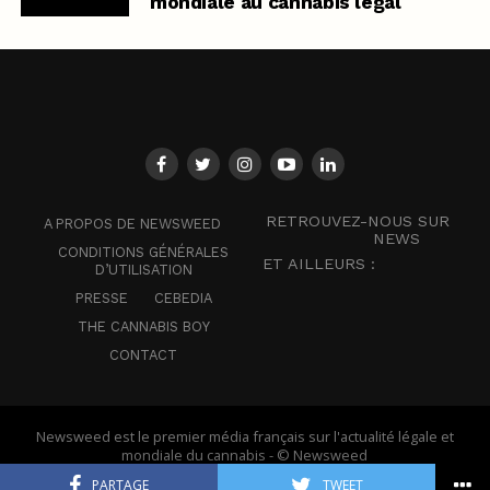
mondiale au cannabis légal
RETROUVEZ-NOUS SUR
A PROPOS DE NEWSWEED
NEWS
CONDITIONS GÉNÉRALES
ET AILLEURS :
D’UTILISATION
PRESSE
CEBEDIA
THE CANNABIS BOY
CONTACT
Newsweed est le premier média français sur l'actualité légale et
mondiale du cannabis - © Newsweed
PARTAGE
TWEET