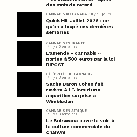
des mois de retard
CANNABIS AU CANADA
il y a 5 jours
Quick Hit Juillet 2026 : ce
qu’on a loupé ces dernières
semaines
CANNABIS EN FRANCE
il y a 3 semaines
L’amende « cannabis »
portée à 500 euros par la loi
RIPOST
CÉLÉBRITÉS DU CANNABIS
il y a 3 semaines
Sacha Baron Cohen fait
revivre Ali G lors d’une
apparition surprise à
Wimbledon
CANNABIS EN AFRIQUE
il y a 3 semaines
Le Botswana ouvre la voie à
la culture commerciale du
chanvre