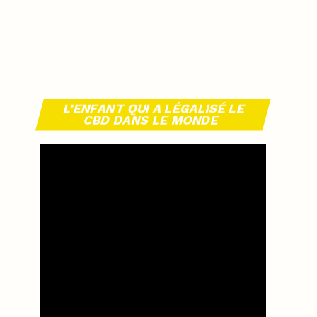
L’ENFANT QUI A LÉGALISÉ LE
CBD DANS LE MONDE