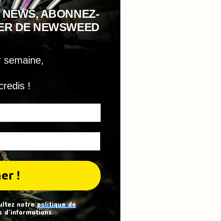
 NEWS, ABONNEZ-
TER DE NEWSWEED
r semaine,
credis !
ultez notre
politique de
 d’informations.