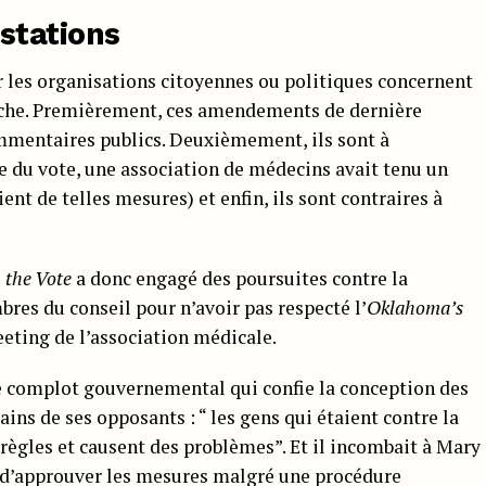
stations
r les organisations citoyennes ou politiques concernent
arche. Premièrement, ces amendements de dernière
mmentaires publics. Deuxièmement, ils sont à
lle du vote, une association de médecins avait tenu un
t de telles mesures) et enfin, ils sont contraires à
 the Vote
a donc engagé des poursuites contre la
res du conseil pour n’avoir pas respecté l’
Oklahoma’s
eeting de l’association médicale.
 complot gouvernemental qui confie la conception des
ins de ses opposants : “ les gens qui étaient contre la
 règles et causent des problèmes”. Et il incombait à Mary
, d’approuver les mesures malgré une procédure