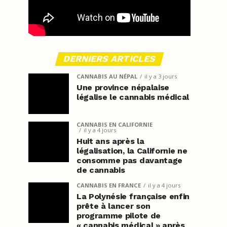
DERNIERS ARTICLES
CANNABIS AU NÉPAL
il y a 3 jours
Une province népalaise
légalise le cannabis médical
CANNABIS EN CALIFORNIE
il y a 4 jours
Huit ans après la
légalisation, la Californie ne
consomme pas davantage
de cannabis
CANNABIS EN FRANCE
il y a 4 jours
La Polynésie française enfin
prête à lancer son
programme pilote de
« cannabis médical » après