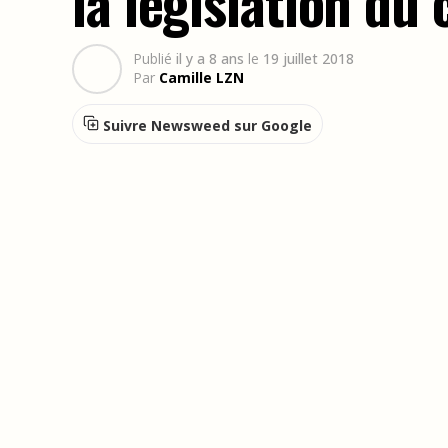
la législation du
Publié
il y a 8 ans
le
19 juillet 2018
Par
Camille LZN
Suivre Newsweed sur Google