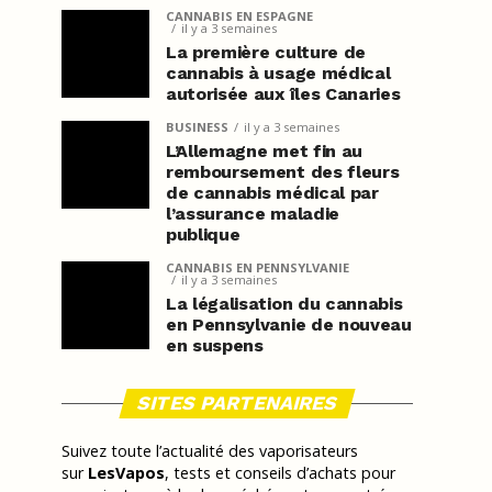
CANNABIS EN ESPAGNE
il y a 3 semaines
La première culture de
cannabis à usage médical
autorisée aux îles Canaries
BUSINESS
il y a 3 semaines
L’Allemagne met fin au
remboursement des fleurs
de cannabis médical par
l’assurance maladie
publique
CANNABIS EN PENNSYLVANIE
il y a 3 semaines
La légalisation du cannabis
en Pennsylvanie de nouveau
en suspens
SITES PARTENAIRES
Suivez toute l’actualité des vaporisateurs
sur
LesVapos
, tests et conseils d’achats pour