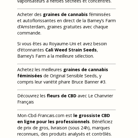
vaporisateurs à herbes séchées et concentrés.
Acheter des
graines de cannabis
féminisées
et autoflorissantes en direct de la Barney’s Farm
d’Amsterdam, graines gratuites avec chaque
commande.
Si vous êtes au Royaume-Uni et avez besoin
d’étonnantes
Cali Weed Strain Seeds
,
Barney’s Farm a la meilleure sélection.
Achetez les meilleures
graines de cannabis
féminisées
de Original Sensible Seeds, y
compris leur variété phare Bruce Banner #3.
Découvrez les
fleurs de CBD
avec Le Chanvrier
Français
Mon-Cbd-Francais.com est
le grossiste CBD
en ligne pour les professionnels
. Bénéficiez
de prix de gros, livraison (sous 24h), marques
reconnues, des produits analysés et contrôlés.