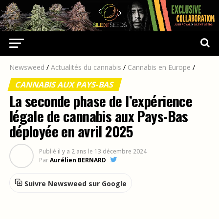
Newsweed
/
Actualités du cannabis
/
Cannabis en Europe
/
CANNABIS AUX PAYS-BAS
La seconde phase de l’expérience
légale de cannabis aux Pays-Bas
déployée en avril 2025
Publié
il y a 2 ans
le
13 décembre 2024
Par
Aurélien BERNARD
Suivre Newsweed sur Google