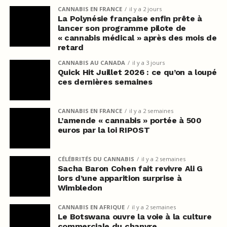
CANNABIS EN FRANCE
il y a 2 jours
La Polynésie française enfin prête à
lancer son programme pilote de
« cannabis médical » après des mois de
retard
CANNABIS AU CANADA
il y a 3 jours
Quick Hit Juillet 2026 : ce qu’on a loupé
ces dernières semaines
CANNABIS EN FRANCE
il y a 2 semaines
L’amende « cannabis » portée à 500
euros par la loi RIPOST
CÉLÉBRITÉS DU CANNABIS
il y a 2 semaines
Sacha Baron Cohen fait revivre Ali G
lors d’une apparition surprise à
Wimbledon
CANNABIS EN AFRIQUE
il y a 2 semaines
Le Botswana ouvre la voie à la culture
commerciale du chanvre