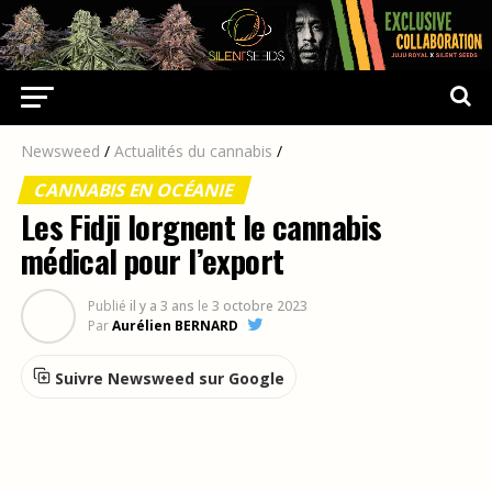
Newsweed
/
Actualités du cannabis
/
CANNABIS EN OCÉANIE
Les Fidji lorgnent le cannabis
médical pour l’export
Publié
il y a 3 ans
le
3 octobre 2023
Par
Aurélien BERNARD
Suivre Newsweed sur Google