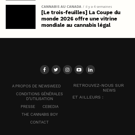
CANNABIS AU CANADA
il y a 4 semaines
[Le trois-feuilles] La Coupe du
monde 2026 offre une vitrine
mondiale au cannabis légal
RETROUVEZ-NOUS SUR
A PROPOS DE NEWSWEED
NEWS
CONDITIONS GÉNÉRALES
ET AILLEURS :
D’UTILISATION
PRESSE
CEBEDIA
THE CANNABIS BOY
CONTACT