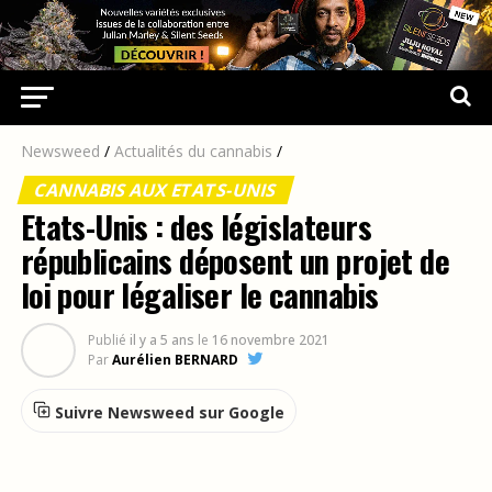
Newsweed
/
Actualités du cannabis
/
CANNABIS AUX ETATS-UNIS
Etats-Unis : des législateurs
républicains déposent un projet de
loi pour légaliser le cannabis
Publié
il y a 5 ans
le
16 novembre 2021
Par
Aurélien BERNARD
Suivre Newsweed sur Google