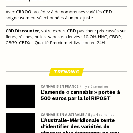
Avec
CBDOO
, accédez à de nombreuses variétés CBD
soigneusement sélectionnées à un prix juste.
CBD Discounter
, votre expert CBD pas cher : prix cassés sur
fleurs, résines, huiles, vapes et dérivés : 10-OH-HHC, CBDP,
CBG9, CBDX… Qualité Premium et livraison en 24H.
TRENDING
CANNABIS EN FRANCE
il y a 3 semaines
L’amende « cannabis » portée à
500 euros par la loi RIPOST
CANNABIS EN AUSTRALIE
il y a 4 semaines
L’Australie-Méridionale tente
d’identifier des variétés de
chanvre plus économes en eau