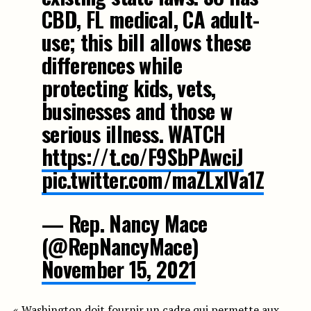
CBD, FL medical, CA adult-
use; this bill allows these
differences while
protecting kids, vets,
businesses and those w
serious illness. WATCH
https://t.co/F9SbPAwciJ
pic.twitter.com/maZLxlVa1Z
— Rep. Nancy Mace
(@RepNancyMace)
November 15, 2021
« Washington doit fournir un cadre qui permette aux