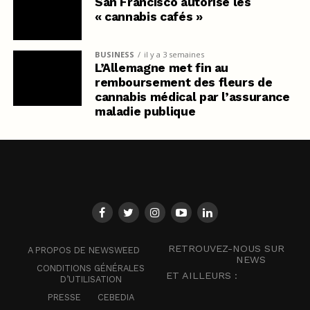
San Francisco autorise les
« cannabis cafés »
BUSINESS
il y a 3 semaines
L’Allemagne met fin au
remboursement des fleurs de
cannabis médical par l’assurance
maladie publique
RETROUVEZ-NOUS SUR
A PROPOS DE NEWSWEED
NEWS
CONDITIONS GÉNÉRALES
ET AILLEURS :
D’UTILISATION
PRESSE
CEBEDIA