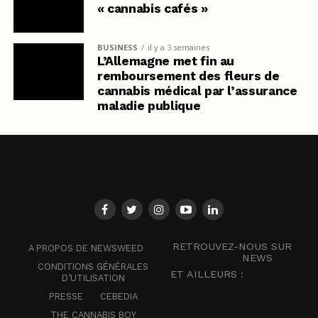
« cannabis cafés »
BUSINESS
il y a 3 semaines
L’Allemagne met fin au
remboursement des fleurs de
cannabis médical par l’assurance
maladie publique
RETROUVEZ-NOUS SUR
A PROPOS DE NEWSWEED
NEWS
CONDITIONS GÉNÉRALES
ET AILLEURS :
D’UTILISATION
PRESSE
CEBEDIA
THE CANNABIS BOY