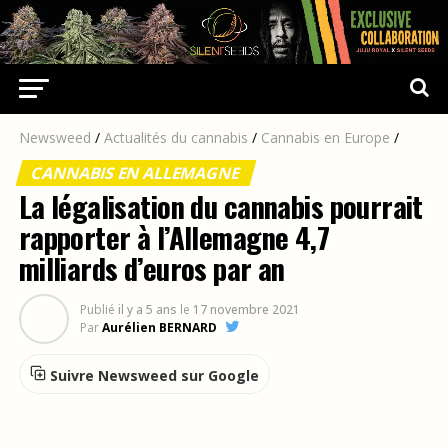
Newsweed
/
Actualités du cannabis
/
Cannabis en Europe
/
CANNABIS EN ALLEMAGNE
La légalisation du cannabis pourrait
rapporter à l’Allemagne 4,7
milliards d’euros par an
Publié
il y a 5 ans
le
17 novembre 2021
Par
Aurélien BERNARD
Suivre Newsweed sur Google