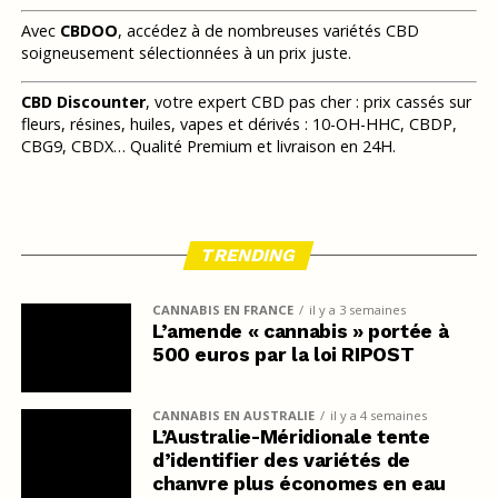
Avec
CBDOO
, accédez à de nombreuses variétés CBD
soigneusement sélectionnées à un prix juste.
CBD Discounter
, votre expert CBD pas cher : prix cassés sur
fleurs, résines, huiles, vapes et dérivés : 10-OH-HHC, CBDP,
CBG9, CBDX… Qualité Premium et livraison en 24H.
TRENDING
CANNABIS EN FRANCE
il y a 3 semaines
L’amende « cannabis » portée à
500 euros par la loi RIPOST
CANNABIS EN AUSTRALIE
il y a 4 semaines
L’Australie-Méridionale tente
d’identifier des variétés de
chanvre plus économes en eau