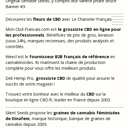
Original Sensible Seeds, y compris leur variété phare Bruce
Banner #3.
Découvrez les
fleurs de CBD
avec Le Chanvrier Français
Mon-Cbd-Francais.com est
le grossiste CBD en ligne pour
les professionnels
. Bénéficiez de prix de gros, livraison
(sous 24h), marques reconnues, des produits analysés et
contrôlés.
Weecl est le
fournisseur B2B français de référence
en
cannabinoïdes. Ils maitrisent la chaine de production
complète pour vous offrir les meilleurs produits.
Deli Hemp Pro,
grossiste CBD
de qualité pour assurer le
succès de votre magasin !
Trouvez votre bonheur avec le meilleur du
CBD
sur la
boutique en ligne CBD.fr, leader en France depuis 2003.
Silent Seeds propose les
graines de cannabis féminisées
de Dinafem
, marque historique, banque de graines de
cannabis depuis 2005.