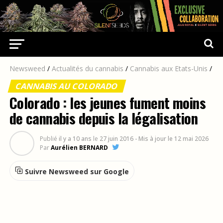
Newsweed
/
Actualités du cannabis
/
Cannabis aux Etats-Unis
/
CANNABIS AU COLORADO
Colorado : les jeunes fument moins
de cannabis depuis la légalisation
Publié
il y a 10 ans
le
27 juin 2016
- Mis à jour le 12 mai 2026
Par
Aurélien BERNARD
Suivre Newsweed sur Google