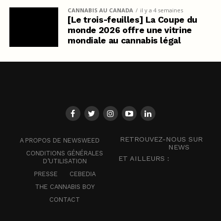
CANNABIS AU CANADA
il y a 4 semaines
[Le trois-feuilles] La Coupe du
monde 2026 offre une vitrine
mondiale au cannabis légal
RETROUVEZ-NOUS SUR
A PROPOS DE NEWSWEED
NEWS
CONDITIONS GÉNÉRALES
ET AILLEURS :
D’UTILISATION
PRESSE
CEBEDIA
THE CANNABIS BOY
CONTACT