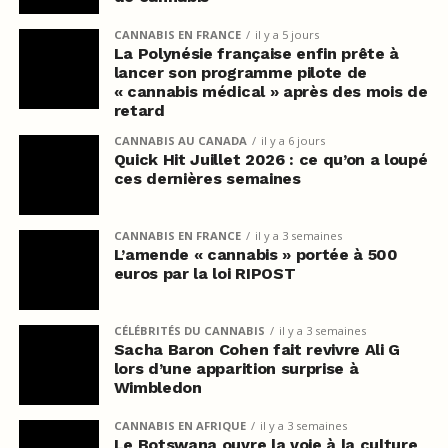
CANNABIS EN FRANCE
il y a 5 jours
La Polynésie française enfin prête à
lancer son programme pilote de
« cannabis médical » après des mois de
retard
CANNABIS AU CANADA
il y a 6 jours
Quick Hit Juillet 2026 : ce qu’on a loupé
ces dernières semaines
CANNABIS EN FRANCE
il y a 3 semaines
L’amende « cannabis » portée à 500
euros par la loi RIPOST
CÉLÉBRITÉS DU CANNABIS
il y a 3 semaines
Sacha Baron Cohen fait revivre Ali G
lors d’une apparition surprise à
Wimbledon
CANNABIS EN AFRIQUE
il y a 3 semaines
Le Botswana ouvre la voie à la culture