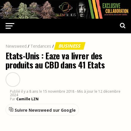
BUSINESS
Newsweed
/
Tendances
/
Etats-Unis : Eaze va livrer des
produits au CBD dans 41 Etats
Publié
il y a 8 ans
le
15 novembre 2018
- Mis à jour le 12 décembre
2024
Par
Camille LZN
Suivre Newsweed sur Google