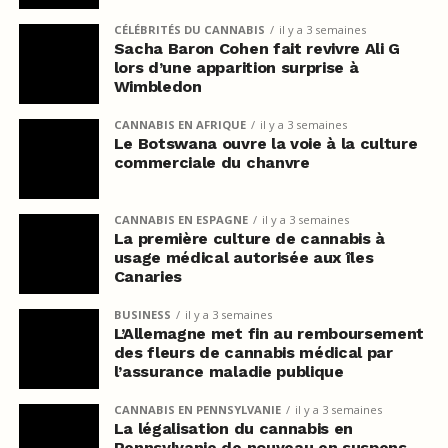
CÉLÉBRITÉS DU CANNABIS
il y a 3 semaines
Sacha Baron Cohen fait revivre Ali G
lors d’une apparition surprise à
Wimbledon
CANNABIS EN AFRIQUE
il y a 3 semaines
Le Botswana ouvre la voie à la culture
commerciale du chanvre
CANNABIS EN ESPAGNE
il y a 3 semaines
La première culture de cannabis à
usage médical autorisée aux îles
Canaries
BUSINESS
il y a 3 semaines
L’Allemagne met fin au remboursement
des fleurs de cannabis médical par
l’assurance maladie publique
CANNABIS EN PENNSYLVANIE
il y a 3 semaines
La légalisation du cannabis en
Pennsylvanie de nouveau en suspens