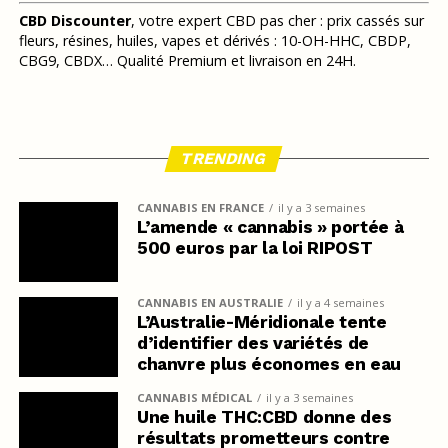
CBD Discounter
, votre expert CBD pas cher : prix cassés sur
fleurs, résines, huiles, vapes et dérivés : 10-OH-HHC, CBDP,
CBG9, CBDX… Qualité Premium et livraison en 24H.
TRENDING
CANNABIS EN FRANCE
il y a 3 semaines
L’amende « cannabis » portée à
500 euros par la loi RIPOST
CANNABIS EN AUSTRALIE
il y a 4 semaines
L’Australie-Méridionale tente
d’identifier des variétés de
chanvre plus économes en eau
CANNABIS MÉDICAL
il y a 3 semaines
Une huile THC:CBD donne des
résultats prometteurs contre