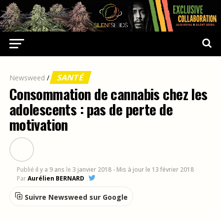
SANTÉ
Newsweed
/
Consommation de cannabis chez les
adolescents : pas de perte de
motivation
Publié
il y a 9 ans
le
3 janvier 2018
- Mis à jour le 13 février 2018
Par
Aurélien BERNARD
Suivre Newsweed sur Google