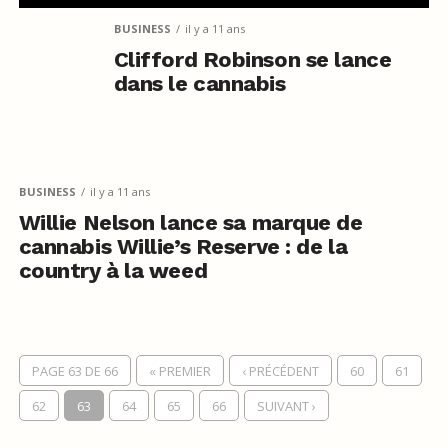
BUSINESS
il y a 11 ans
Clifford Robinson se lance
dans le cannabis
BUSINESS
il y a 11 ans
Willie Nelson lance sa marque de
cannabis Willie’s Reserve : de la
country à la weed
PAGE 63 DE 66
« PREMIER
‹ PRÉCÉDENT
60
61
62
63
64
65
66
SUIVANT ›