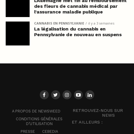
L’Allemagne met fin au remboursement
des fleurs de cannabis médical par
l’assurance maladie publique
CANNABIS EN PENNSYLVANIE
il y a 3 semaines
La légalisation du cannabis en
Pennsylvanie de nouveau en suspens
RETROUVEZ-NOUS SUR
A PROPOS DE NEWSWEED
NEWS
CONDITIONS GÉNÉRALES
ET AILLEURS :
D’UTILISATION
PRESSE
CEBEDIA