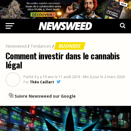
BUSINESS
Newsweed
/
Tendances
/
Comment investir dans le cannabis
légal
Publié
il y a 10 ans
le
11 août 2016
- Mis à jour le 2 mars 2026
Par
Théo Caillart
Suivre Newsweed sur Google