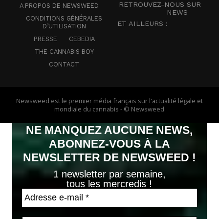
RETROUVEZ-NOUS SUR
A PROPOS DE NEWSWEED
NEWS
CONDITIONS GÉNÉRALES
ET AILLEURS :
D’UTILISATION
PRESSE
CEBEDIA
THE CANNABIS BOY
CONTACT
Newsweed est le premier média français sur l'actualité légale et
mondiale du cannabis - © Newsweed
NE MANQUEZ AUCUNE NEWS,
ABONNEZ-VOUS À LA
NEWSLETTER DE NEWSWEED !
1 newsletter par semaine,
tous les mercredis !