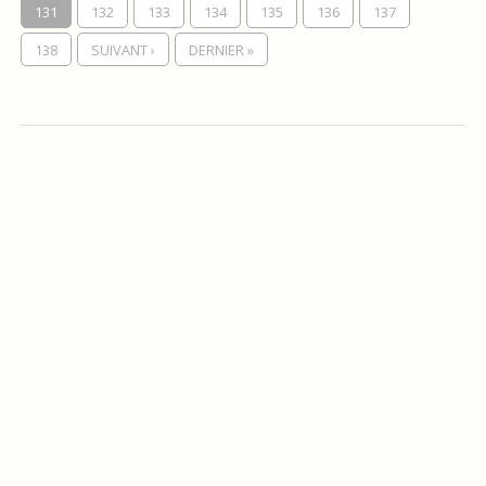
131
132
133
134
135
136
137
138
SUIVANT ›
DERNIER »