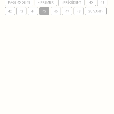
PAGE 45 DE 48
« PREMIER
‹ PRÉCÉDENT
40
41
42
43
44
45
46
47
48
SUIVANT ›