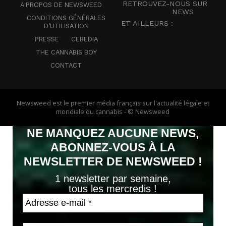
RETROUVEZ-NOUS SUR
A PROPOS DE NEWSWEED
NEWS
CONDITIONS GÉNÉRALES
ET AILLEURS :
D’UTILISATION
PRESSE
CEBEDIA
THE CANNABIS BOY
CONTACT
Newsweed est le premier média français sur l'actualité légale et
mondiale du cannabis - © Newsweed
NE MANQUEZ AUCUNE NEWS,
ABONNEZ-VOUS À LA
NEWSLETTER DE NEWSWEED !
1 newsletter par semaine,
tous les mercredis !