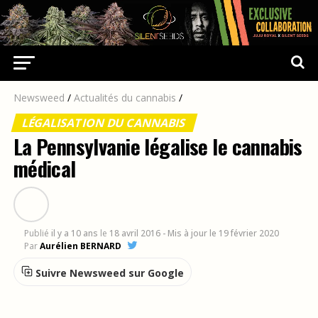
Newsweed
/
Actualités du cannabis
/
LÉGALISATION DU CANNABIS
La Pennsylvanie légalise le cannabis
médical
Publié
il y a 10 ans
le
18 avril 2016
- Mis à jour le 19 février 2020
Par
Aurélien BERNARD
Suivre Newsweed sur Google