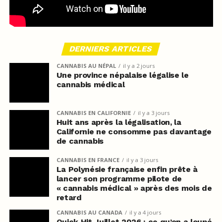
DERNIERS ARTICLES
CANNABIS AU NÉPAL
il y a 2 jours
Une province népalaise légalise le
cannabis médical
CANNABIS EN CALIFORNIE
il y a 3 jours
Huit ans après la légalisation, la
Californie ne consomme pas davantage
de cannabis
CANNABIS EN FRANCE
il y a 3 jours
La Polynésie française enfin prête à
lancer son programme pilote de
« cannabis médical » après des mois de
retard
CANNABIS AU CANADA
il y a 4 jours
Quick Hit Juillet 2026 : ce qu’on a loupé