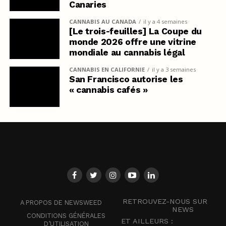
Canaries
CANNABIS AU CANADA
il y a 4 semaines
[Le trois-feuilles] La Coupe du
monde 2026 offre une vitrine
mondiale au cannabis légal
CANNABIS EN CALIFORNIE
il y a 3 semaines
San Francisco autorise les
« cannabis cafés »
RETROUVEZ-NOUS SUR
A PROPOS DE NEWSWEED
NEWS
CONDITIONS GÉNÉRALES
ET AILLEURS :
D’UTILISATION