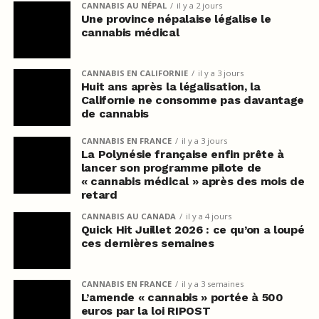
CANNABIS AU NÉPAL
il y a 2 jours
Une province népalaise légalise le
cannabis médical
CANNABIS EN CALIFORNIE
il y a 3 jours
Huit ans après la légalisation, la
Californie ne consomme pas davantage
de cannabis
CANNABIS EN FRANCE
il y a 3 jours
La Polynésie française enfin prête à
lancer son programme pilote de
« cannabis médical » après des mois de
retard
CANNABIS AU CANADA
il y a 4 jours
Quick Hit Juillet 2026 : ce qu’on a loupé
ces dernières semaines
CANNABIS EN FRANCE
il y a 3 semaines
L’amende « cannabis » portée à 500
euros par la loi RIPOST