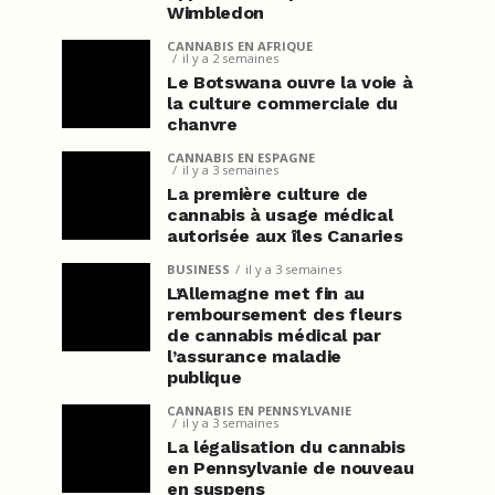
Wimbledon
CANNABIS EN AFRIQUE
il y a 2 semaines
Le Botswana ouvre la voie à
la culture commerciale du
chanvre
CANNABIS EN ESPAGNE
il y a 3 semaines
La première culture de
cannabis à usage médical
autorisée aux îles Canaries
BUSINESS
il y a 3 semaines
L’Allemagne met fin au
remboursement des fleurs
de cannabis médical par
l’assurance maladie
publique
CANNABIS EN PENNSYLVANIE
il y a 3 semaines
La légalisation du cannabis
en Pennsylvanie de nouveau
en suspens