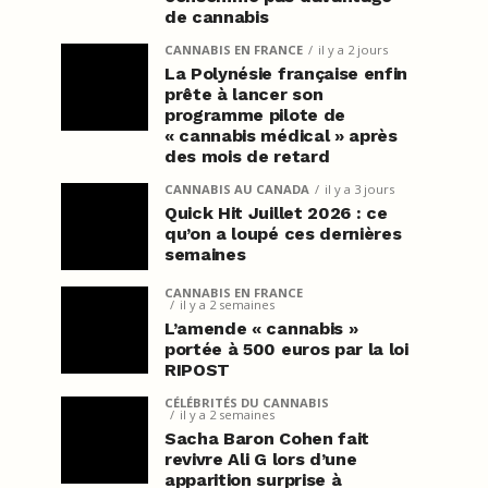
de cannabis
CANNABIS EN FRANCE
il y a 2 jours
La Polynésie française enfin
prête à lancer son
programme pilote de
« cannabis médical » après
des mois de retard
CANNABIS AU CANADA
il y a 3 jours
Quick Hit Juillet 2026 : ce
qu’on a loupé ces dernières
semaines
CANNABIS EN FRANCE
il y a 2 semaines
L’amende « cannabis »
portée à 500 euros par la loi
RIPOST
CÉLÉBRITÉS DU CANNABIS
il y a 2 semaines
Sacha Baron Cohen fait
revivre Ali G lors d’une
apparition surprise à