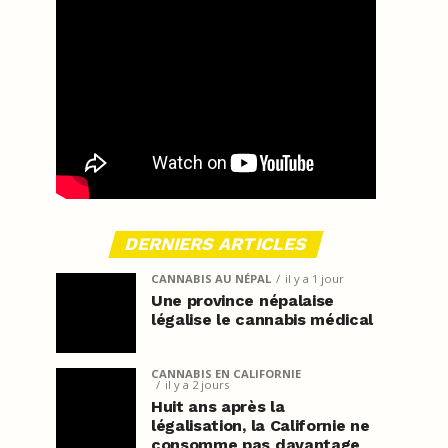
DERNIERS ARTICLES
CANNABIS AU NÉPAL
il y a 1 jour
Une province népalaise
légalise le cannabis médical
CANNABIS EN CALIFORNIE
il y a 2 jours
Huit ans après la
légalisation, la Californie ne
consomme pas davantage