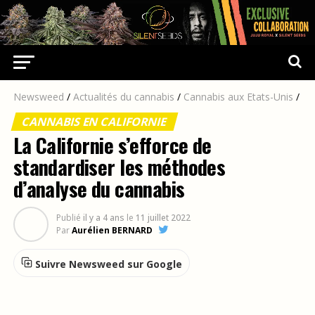
Newsweed
/
Actualités du cannabis
/
Cannabis aux Etats-Unis
/
CANNABIS EN CALIFORNIE
La Californie s’efforce de
standardiser les méthodes
d’analyse du cannabis
Publié
il y a 4 ans
le
11 juillet 2022
Par
Aurélien BERNARD
Suivre Newsweed sur Google