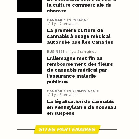
la culture commerciale du
chanvre
CANNABIS EN ESPAGNE
il y a 2 semaines
La première culture de
cannabis à usage médical
autorisée aux îles Canaries
BUSINESS
il y a 2 semaines
L’Allemagne met fin au
remboursement des fleurs
de cannabis médical par
l’assurance maladie
publique
CANNABIS EN PENNSYLVANIE
il y a 3 semaines
La légalisation du cannabis
en Pennsylvanie de nouveau
en suspens
SITES PARTENAIRES