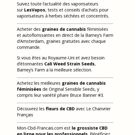
Suivez toute l’actualité des vaporisateurs
sur
LesVapos
, tests et conseils d’achats pour
vaporisateurs à herbes séchées et concentrés.
Acheter des
graines de cannabis
féminisées
et autoflorissantes en direct de la Barney’s Farm
d’Amsterdam, graines gratuites avec chaque
commande.
Si vous êtes au Royaume-Uni et avez besoin
d’étonnantes
Cali Weed Strain Seeds
,
Barney’s Farm a la meilleure sélection.
Achetez les meilleures
graines de cannabis
féminisées
de Original Sensible Seeds, y
compris leur variété phare Bruce Banner #3.
Découvrez les
fleurs de CBD
avec Le Chanvrier
Français
Mon-Cbd-Francais.com est
le grossiste CBD
en ligne pour les professionnels
. Bénéficiez