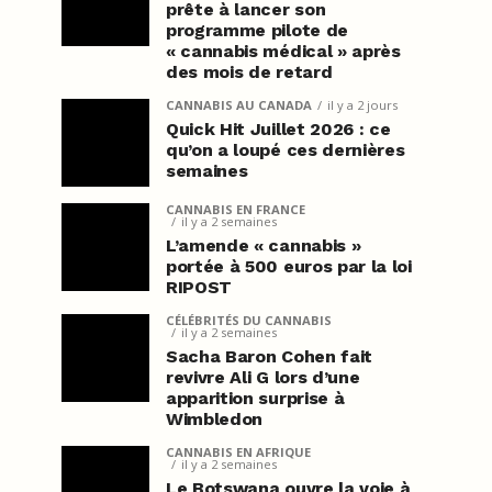
prête à lancer son
programme pilote de
« cannabis médical » après
des mois de retard
CANNABIS AU CANADA
il y a 2 jours
Quick Hit Juillet 2026 : ce
qu’on a loupé ces dernières
semaines
CANNABIS EN FRANCE
il y a 2 semaines
L’amende « cannabis »
portée à 500 euros par la loi
RIPOST
CÉLÉBRITÉS DU CANNABIS
il y a 2 semaines
Sacha Baron Cohen fait
revivre Ali G lors d’une
apparition surprise à
Wimbledon
CANNABIS EN AFRIQUE
il y a 2 semaines
Le Botswana ouvre la voie à