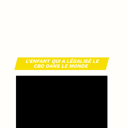
L’ENFANT QUI A LÉGALISÉ LE
CBD DANS LE MONDE