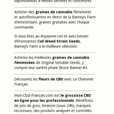
vaporisateurs à herbes séchées et concentrés.
Acheter des
graines de cannabis
féminisées
et autoflorissantes en direct de la Barney’s Farm
d’Amsterdam, graines gratuites avec chaque
commande.
Si vous êtes au Royaume-Uni et avez besoin
d’étonnantes
Cali Weed Strain Seeds
,
Barney’s Farm a la meilleure sélection.
Achetez les meilleures
graines de cannabis
féminisées
de Original Sensible Seeds, y
compris leur variété phare Bruce Banner #3.
Découvrez les
fleurs de CBD
avec Le Chanvrier
Français
Mon-Cbd-Francais.com est
le grossiste CBD
en ligne pour les professionnels
. Bénéficiez
de prix de gros, livraison (sous 24h), marques
reconnues, des produits analysés et contrôlés.