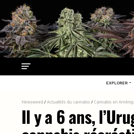
EXPLORER
Newsweed
/
Actualités du cannabis
/
Cannabis en Amériqu
Il y a 6 ans, l’Ur