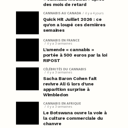
des mois de retard
CANNABIS AU CANADA
il y a 4 jours
Quick Hit Juillet 2026 : ce
qu’on a loupé ces dernières
semaines
CANNABIS EN FRANCE
il y a 3 semaines
L’amende « cannabis »
portée à 500 euros par la loi
RIPOST
CÉLÉBRITÉS DU CANNABIS
il y a 3 semaines
Sacha Baron Cohen fait
revivre Ali G lors d’une
apparition surprise à
Wimbledon
CANNABIS EN AFRIQUE
il y a 3 semaines
Le Botswana ouvre la voie à
la culture commerciale du
chanvre