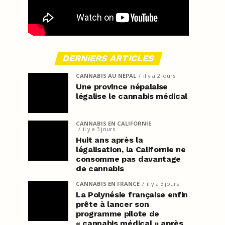
DERNIERS ARTICLES
CANNABIS AU NÉPAL
il y a 2 jours
Une province népalaise
légalise le cannabis médical
CANNABIS EN CALIFORNIE
il y a 3 jours
Huit ans après la
légalisation, la Californie ne
consomme pas davantage
de cannabis
CANNABIS EN FRANCE
il y a 3 jours
La Polynésie française enfin
prête à lancer son
programme pilote de
« cannabis médical » après