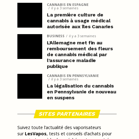
CANNABIS EN ESPAGNE
il y a 3 semaines
La première culture de
cannabis à usage médical
autorisée aux îles Canaries
BUSINESS
il y a 3 semaines
L’Allemagne met fin au
remboursement des fleurs
de cannabis médical par
l’assurance maladie
publique
CANNABIS EN PENNSYLVANIE
il y a 3 semaines
La légalisation du cannabis
en Pennsylvanie de nouveau
en suspens
SITES PARTENAIRES
Suivez toute l’actualité des vaporisateurs
sur
LesVapos
, tests et conseils d’achats pour