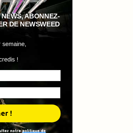
 NEWS, ABONNEZ-
TER DE NEWSWEED
r semaine,
credis !
ultez notre
politique de