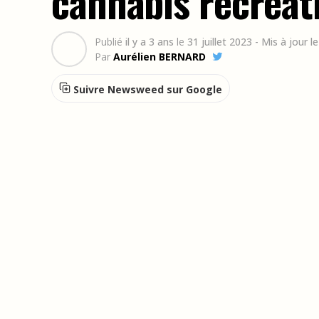
cannabis récréati
Publié
il y a 3 ans
le
31 juillet 2023
- Mis à jour l
Par
Aurélien BERNARD
Suivre Newsweed sur Google