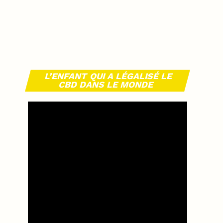
L’ENFANT QUI A LÉGALISÉ LE
CBD DANS LE MONDE