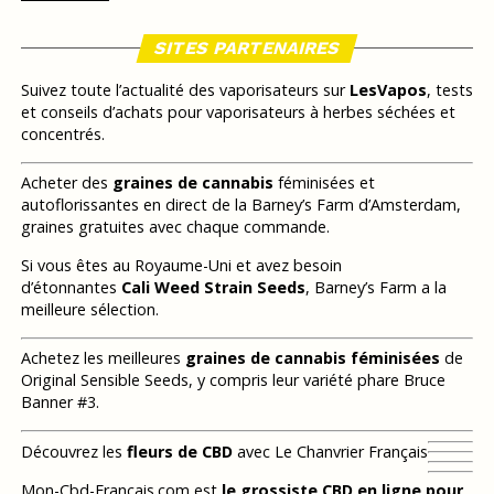
SITES PARTENAIRES
Suivez toute l’actualité des vaporisateurs sur
LesVapos
, tests
et conseils d’achats pour vaporisateurs à herbes séchées et
concentrés.
Acheter des
graines de cannabis
féminisées et
autoflorissantes en direct de la Barney’s Farm d’Amsterdam,
graines gratuites avec chaque commande.
Si vous êtes au Royaume-Uni et avez besoin
d’étonnantes
Cali Weed Strain Seeds
, Barney’s Farm a la
meilleure sélection.
Achetez les meilleures
graines de cannabis féminisées
de
Original Sensible Seeds, y compris leur variété phare Bruce
Banner #3.
Découvrez les
fleurs de CBD
avec Le Chanvrier Français
Mon-Cbd-Francais.com est
le grossiste CBD en ligne pour