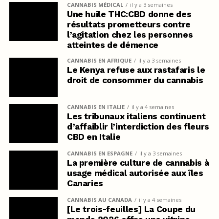
CANNABIS MÉDICAL
il y a 3 semaines
Une huile THC:CBD donne des
résultats prometteurs contre
l’agitation chez les personnes
atteintes de démence
CANNABIS EN AFRIQUE
il y a 3 semaines
Le Kenya refuse aux rastafaris le
droit de consommer du cannabis
CANNABIS EN ITALIE
il y a 4 semaines
Les tribunaux italiens continuent
d’affaiblir l’interdiction des fleurs
CBD en Italie
CANNABIS EN ESPAGNE
il y a 3 semaines
La première culture de cannabis à
usage médical autorisée aux îles
Canaries
CANNABIS AU CANADA
il y a 4 semaines
[Le trois-feuilles] La Coupe du