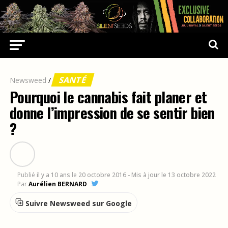
SANTÉ
Newsweed
/
Pourquoi le cannabis fait planer et
donne l’impression de se sentir bien
?
Publié
il y a 10 ans
le
20 octobre 2016
- Mis à jour le 13 octobre 2022
Par
Aurélien BERNARD
Suivre Newsweed sur Google