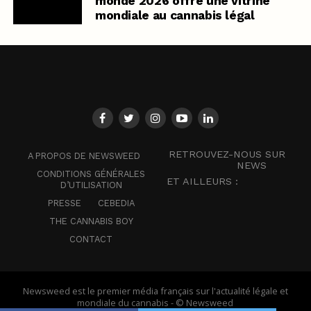
monde 2026 offre une vitrine
mondiale au cannabis légal
RETROUVEZ-NOUS SUR
A PROPOS DE NEWSWEED
NEWS
CONDITIONS GÉNÉRALES
ET AILLEURS :
D’UTILISATION
PRESSE
CEBEDIA
THE CANNABIS BOY
CONTACT
Newsweed est le premier média français sur l'actualité légale et
mondiale du cannabis - © Newsweed