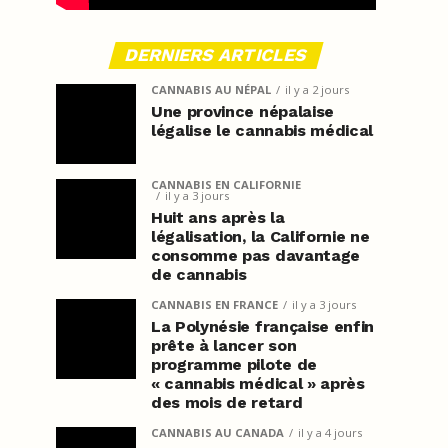
DERNIERS ARTICLES
CANNABIS AU NÉPAL
il y a 2 jours
Une province népalaise
légalise le cannabis médical
CANNABIS EN CALIFORNIE
il y a 3 jours
Huit ans après la
légalisation, la Californie ne
consomme pas davantage
de cannabis
CANNABIS EN FRANCE
il y a 3 jours
La Polynésie française enfin
prête à lancer son
programme pilote de
« cannabis médical » après
des mois de retard
CANNABIS AU CANADA
il y a 4 jours