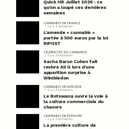
Quick Hit Juillet 2026 : ce
qu’on a loupé ces dernières
semaines
CANNABIS EN FRANCE
il y a 3 semaines
L’amende « cannabis »
portée à 500 euros par la loi
RIPOST
CÉLÉBRITÉS DU CANNABIS
il y a 3 semaines
Sacha Baron Cohen fait
revivre Ali G lors d’une
apparition surprise à
Wimbledon
CANNABIS EN AFRIQUE
il y a 3 semaines
Le Botswana ouvre la voie à
la culture commerciale du
chanvre
CANNABIS EN ESPAGNE
il y a 3 semaines
La première culture de