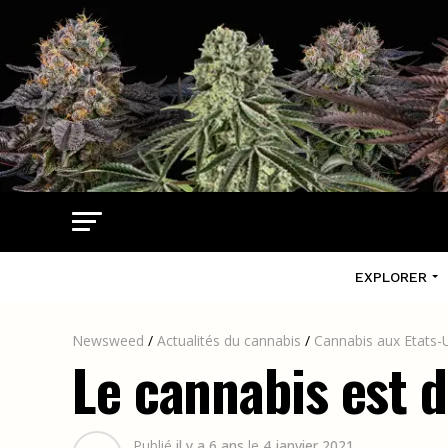
EXPLORER
Newsweed
/
Actualités du cannabis
/
Cannabis aux Etats-
Le cannabis est 
Publié
il y a 6 ans
le
4 janvier 2021