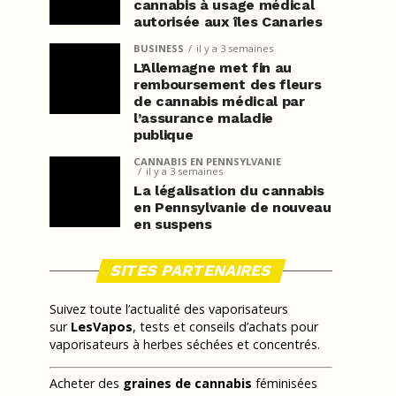
cannabis à usage médical
autorisée aux îles Canaries
BUSINESS
il y a 3 semaines
L’Allemagne met fin au
remboursement des fleurs
de cannabis médical par
l’assurance maladie
publique
CANNABIS EN PENNSYLVANIE
il y a 3 semaines
La légalisation du cannabis
en Pennsylvanie de nouveau
en suspens
SITES PARTENAIRES
Suivez toute l’actualité des vaporisateurs
sur
LesVapos
, tests et conseils d’achats pour
vaporisateurs à herbes séchées et concentrés.
Acheter des
graines de cannabis
féminisées