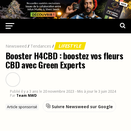
LIFESTYLE
Newsweed
/
Tendances
/
Booster H4CBD : boostez vos fleurs
CBD avec Green Experts
Publié
il y a 3 ans
le
20 novembre 2023
- Mis à jour le 3 juin 2024
Par
Team NWD
Suivre Newsweed sur Google
Article sponsorisé