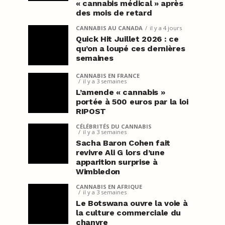
« cannabis médical » après
des mois de retard
CANNABIS AU CANADA
il y a 4 jours
Quick Hit Juillet 2026 : ce
qu’on a loupé ces dernières
semaines
CANNABIS EN FRANCE
il y a 3 semaines
L’amende « cannabis »
portée à 500 euros par la loi
RIPOST
CÉLÉBRITÉS DU CANNABIS
il y a 3 semaines
Sacha Baron Cohen fait
revivre Ali G lors d’une
apparition surprise à
Wimbledon
CANNABIS EN AFRIQUE
il y a 3 semaines
Le Botswana ouvre la voie à
la culture commerciale du
chanvre