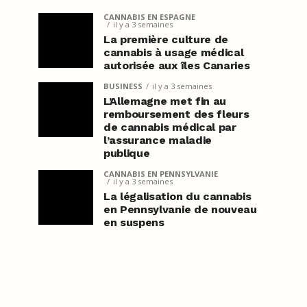
CANNABIS EN ESPAGNE
il y a 3 semaines
La première culture de
cannabis à usage médical
autorisée aux îles Canaries
BUSINESS
il y a 3 semaines
L’Allemagne met fin au
remboursement des fleurs
de cannabis médical par
l’assurance maladie
publique
CANNABIS EN PENNSYLVANIE
il y a 3 semaines
La légalisation du cannabis
en Pennsylvanie de nouveau
en suspens