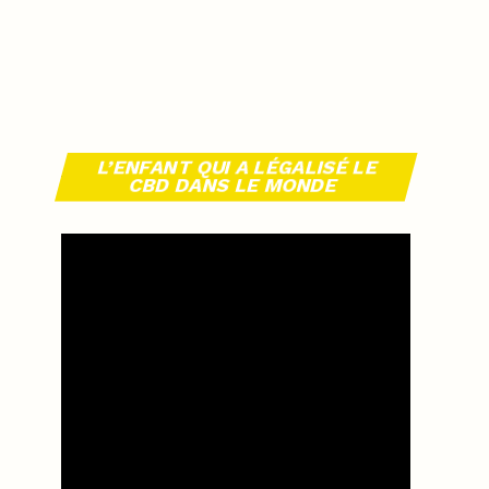
L’ENFANT QUI A LÉGALISÉ LE
CBD DANS LE MONDE