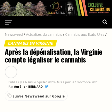
Newsweed
/
Actualités du cannabis
/
Cannabis aux Etats-Unis
/
CANNABIS EN VIRGINIE
Après la dépénalisation, la Virginie
compte légaliser le cannabis
Publié
il y a 6 ans
le
6 juillet 2020
- Mis à jour le 10 octobre 2025
Par
Aurélien BERNARD
Suivre Newsweed sur Google