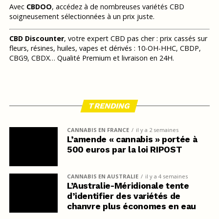
Avec
CBDOO
, accédez à de nombreuses variétés CBD
soigneusement sélectionnées à un prix juste.
CBD Discounter
, votre expert CBD pas cher : prix cassés sur
fleurs, résines, huiles, vapes et dérivés : 10-OH-HHC, CBDP,
CBG9, CBDX… Qualité Premium et livraison en 24H.
TRENDING
CANNABIS EN FRANCE
il y a 2 semaines
L’amende « cannabis » portée à
500 euros par la loi RIPOST
CANNABIS EN AUSTRALIE
il y a 4 semaines
L’Australie-Méridionale tente
d’identifier des variétés de
chanvre plus économes en eau