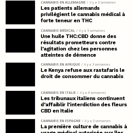
CANNABIS EN ALLEMAGNE
il y a 3 semaines
Les patients allemands
privilégient le cannabis médical à
forte teneur en THC
CANNABIS MÉDICAL
il y a 3 semaines
Une huile THC:CBD donne des
résultats prometteurs contre
l’agitation chez les personnes
atteintes de démence
CANNABIS EN AFRIQUE
il y a 3 semaines
Le Kenya refuse aux rastafaris le
droit de consommer du cannabis
CANNABIS EN ITALIE
il y a 4 semaines
Les tribunaux italiens continuent
d’affaiblir l’interdiction des fleurs
CBD en Italie
CANNABIS EN ESPAGNE
il y a 3 semaines
La première culture de cannabis à
usage médical autorisée aux îles