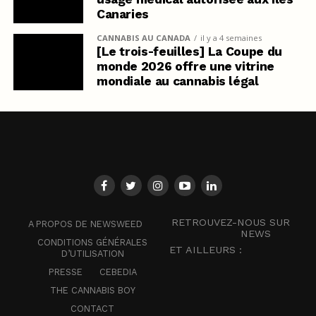
Canaries
CANNABIS AU CANADA
il y a 4 semaines
[Le trois-feuilles] La Coupe du
monde 2026 offre une vitrine
mondiale au cannabis légal
RETROUVEZ-NOUS SUR
A PROPOS DE NEWSWEED
NEWS
CONDITIONS GÉNÉRALES
ET AILLEURS :
D’UTILISATION
PRESSE
CEBEDIA
THE CANNABIS BOY
CONTACT