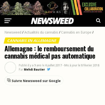
Newsweed
/
Actualités du cannabis
/
Cannabis en Europe
/
CANNABIS EN ALLEMAGNE
Allemagne : le remboursement du
cannabis médical pas automatique
Publié
il y a 9 ans
le
6 juillet 2017
- Mis à jour le 8 février 2018
Par
Mehdi Bautier
Suivre Newsweed sur Google