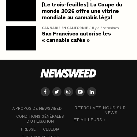
[Le trois-feuilles] La Coupe du
monde 2026 offre une vitrine
mondiale au cannabis légal
CANNABIS EN CALIFORNIE
il y a 3 semaines
San Francisco autorise les
« cannabis cafés »
RETROUVEZ-NOUS SUR
A PROPOS DE NEWSWEED
NEWS
CONDITIONS GÉNÉRALES
ET AILLEURS :
D’UTILISATION
PRESSE
CEBEDIA