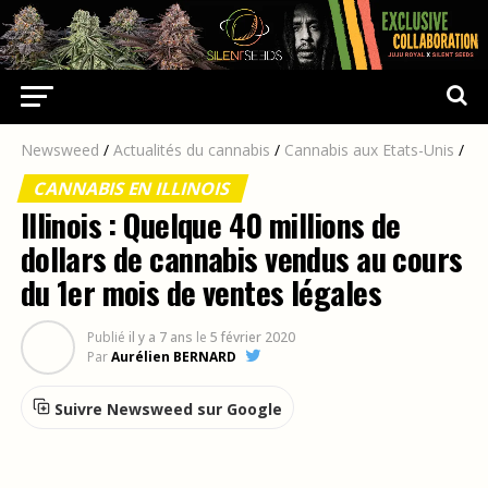
Newsweed
/
Actualités du cannabis
/
Cannabis aux Etats-Unis
/
CANNABIS EN ILLINOIS
Illinois : Quelque 40 millions de
dollars de cannabis vendus au cours
du 1er mois de ventes légales
Publié
il y a 7 ans
le
5 février 2020
Par
Aurélien BERNARD
Suivre Newsweed sur Google