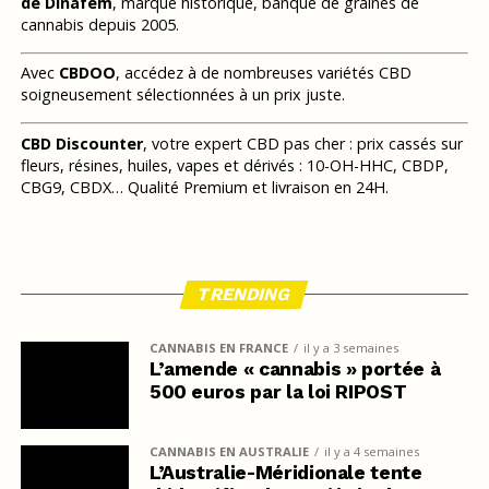
de Dinafem
, marque historique, banque de graines de
cannabis depuis 2005.
Avec
CBDOO
, accédez à de nombreuses variétés CBD
soigneusement sélectionnées à un prix juste.
CBD Discounter
, votre expert CBD pas cher : prix cassés sur
fleurs, résines, huiles, vapes et dérivés : 10-OH-HHC, CBDP,
CBG9, CBDX… Qualité Premium et livraison en 24H.
TRENDING
CANNABIS EN FRANCE
il y a 3 semaines
L’amende « cannabis » portée à
500 euros par la loi RIPOST
CANNABIS EN AUSTRALIE
il y a 4 semaines
L’Australie-Méridionale tente