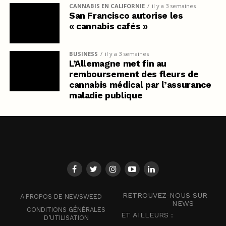
CANNABIS EN CALIFORNIE
il y a 3 semaines
San Francisco autorise les
« cannabis cafés »
BUSINESS
il y a 3 semaines
L’Allemagne met fin au
remboursement des fleurs de
cannabis médical par l’assurance
maladie publique
RETROUVEZ-NOUS SUR
A PROPOS DE NEWSWEED
NEWS
CONDITIONS GÉNÉRALES
ET AILLEURS :
D’UTILISATION