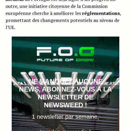
outre, une initiative citoyenne de la Commission
européenne cherche à améliorer les
réglementations
,
promettant des changements potentiels au niveau de
l’UE.
NE MANQUEZ AUCUNE
NEWS, ABONNEZ-VOUS À LA
NEWSLETTER DE
NEWSWEED !
1 newsletter par semaine,