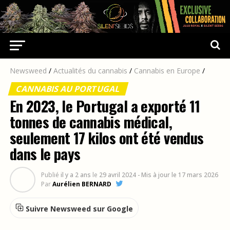
Newsweed
/
Actualités du cannabis
/
Cannabis en Europe
/
CANNABIS AU PORTUGAL
En 2023, le Portugal a exporté 11
tonnes de cannabis médical,
seulement 17 kilos ont été vendus
dans le pays
Publié
il y a 2 ans
le
29 avril 2024
- Mis à jour le 17 mars 2026
Par
Aurélien BERNARD
Suivre Newsweed sur Google