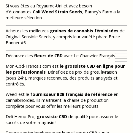
Si vous êtes au Royaume-Uni et avez besoin
d’étonnantes
Cali Weed Strain Seeds
, Barney’s Farm a la
meilleure sélection.
Achetez les meilleures
graines de cannabis féminisées
de
Original Sensible Seeds, y compris leur variété phare Bruce
Banner #3.
Découvrez les
fleurs de CBD
avec Le Chanvrier Français
Mon-Cbd-Francais.com est
le grossiste CBD en ligne pour
les professionnels
. Bénéficiez de prix de gros, livraison
(sous 24h), marques reconnues, des produits analysés et
contrôlés.
Weecl est le
fournisseur B2B français de référence
en
cannabinoïdes. Ils maitrisent la chaine de production
complète pour vous offrir les meilleurs produits.
Deli Hemp Pro,
grossiste CBD
de qualité pour assurer le
succès de votre magasin !
Trouvez votre bonheur avec le meilleur du
CBD
sur la