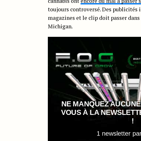
cannabis ont
encore du mal à passer 
toujours controversé. Des publicités
magazines et le clip doit passer dans
Michigan.
NE MANQUEZ AUCUNE
VOUS À LA NEWSLET
!
1 newsletter pa