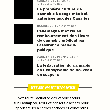
CANNABIS EN ESPAGNE
il y a 2 semaines
La première culture de
cannabis à usage médical
autorisée aux îles Canaries
BUSINESS
il y a 2 semaines
L’Allemagne met fin au
remboursement des fleurs
de cannabis médical par
l’assurance maladie
publique
CANNABIS EN PENNSYLVANIE
il y a 3 semaines
La légalisation du cannabis
en Pennsylvanie de nouveau
en suspens
SITES PARTENAIRES
Suivez toute l’actualité des vaporisateurs
sur
LesVapos
, tests et conseils d’achats pour
vaporisateurs à herbes séchées et concentrés.