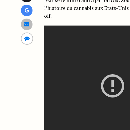
réalisé le film d’anticipation
Her
. So
l’histoire du cannabis aux Etats-Unis
off.