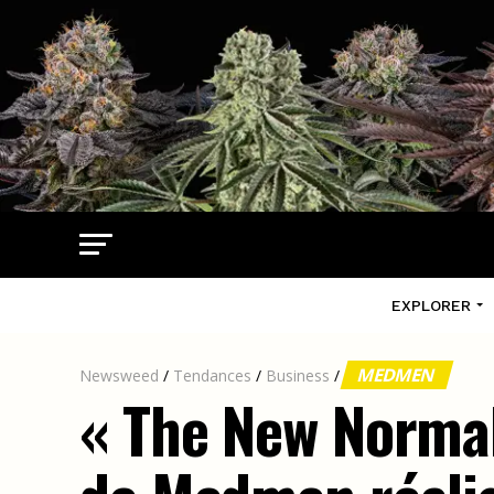
EXPLORER
MEDMEN
Newsweed
/
Tendances
/
Business
/
« The New Normal 