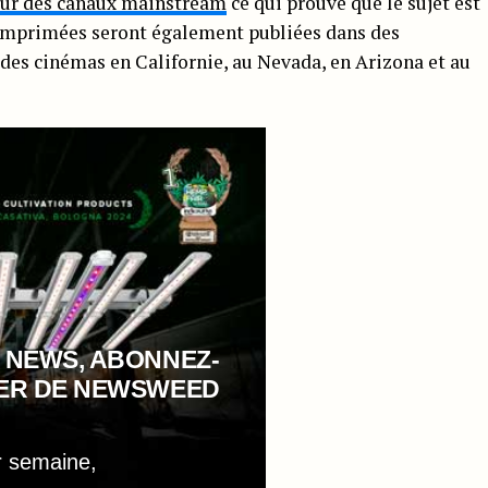
sur des canaux mainstream
ce qui prouve que le sujet est
 imprimées seront également publiées dans des
 des cinémas en Californie, au Nevada, en Arizona et au
 NEWS, ABONNEZ-
TER DE NEWSWEED
r semaine,