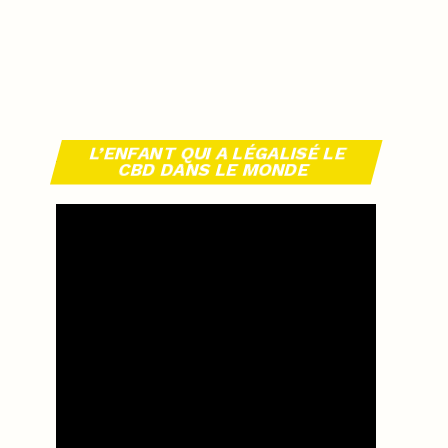
L’ENFANT QUI A LÉGALISÉ LE
CBD DANS LE MONDE