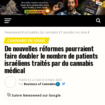
Newsweed
/
Actualités du cannabis
/
Cannabis en Asie
/
CANNABIS EN ISRAËL
De nouvelles réformes pourraient
faire doubler le nombre de patients
israéliens traités par du cannabis
médical
Publié
il y a 3 ans
le
6 mars 2023
Par
Business of Cannabis
i
Suivre Newsweed sur Google