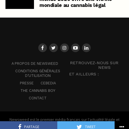
mondiale au cannabis légal
RETROUVEZ-NOUS SUR
A PROPOS DE NEWSWEED
NEWS
CONDITIONS GÉNÉRALES
ET AILLEURS :
D’UTILISATION
PRESSE
CEBEDIA
THE CANNABIS BOY
CONTACT
Newsweed est le premier média français sur l'actualité légale et
mondiale du cannabis - © Newsweed
PARTAGE
TWEET