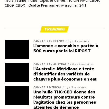
fleurs, résines, huiles, vapes et dérivés : 10-OH-HHC, CBDP,
CBG9, CBDX… Qualité Premium et livraison en 24H.
TRENDING
CANNABIS EN FRANCE
il y a 3 semaines
L’amende « cannabis » portée à
500 euros par la loi RIPOST
CANNABIS EN AUSTRALIE
il y a 4 semaines
L’Australie-Méridionale tente
d’identifier des variétés de
chanvre plus économes en eau
CANNABIS MÉDICAL
il y a 3 semaines
Une huile THC:CBD donne des
résultats prometteurs contre
l’agitation chez les personnes
atteintes de démence