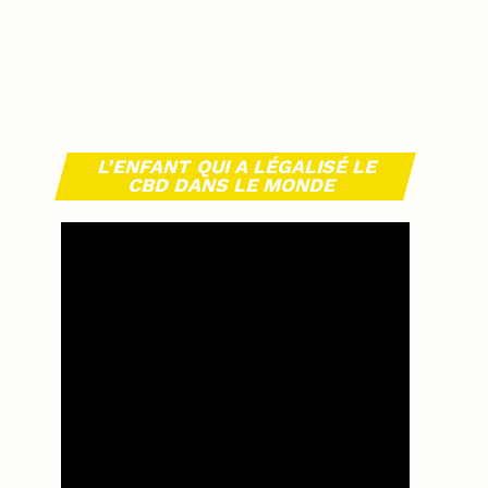
L’ENFANT QUI A LÉGALISÉ LE
CBD DANS LE MONDE