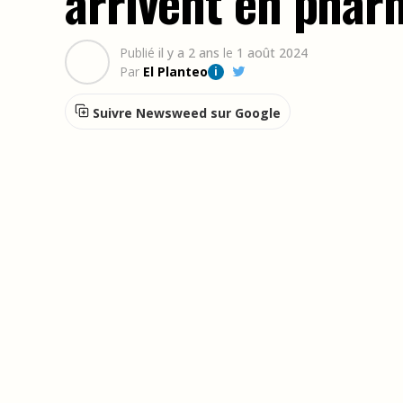
arrivent en phar
Publié
il y a 2 ans
le
1 août 2024
Par
El Planteo
i
Suivre Newsweed sur Google