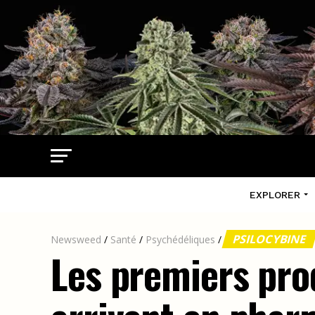
EXPLORER
PSILOCYBINE
Newsweed
/
Santé
/
Psychédéliques
/
Les premiers prod