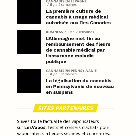
CANNABIS EN ESPAGNE
il y a 2 semaines
La première culture de
cannabis à usage médical
autorisée aux îles Canaries
BUSINESS
il y a 2 semaines
L’Allemagne met fin au
remboursement des fleurs
de cannabis médical par
l’assurance maladie
publique
CANNABIS EN PENNSYLVANIE
il y a 3 semaines
La légalisation du cannabis
en Pennsylvanie de nouveau
en suspens
SITES PARTENAIRES
Suivez toute l’actualité des vaporisateurs
sur
LesVapos
, tests et conseils d’achats pour
vaporisateurs à herbes séchées et concentrés.