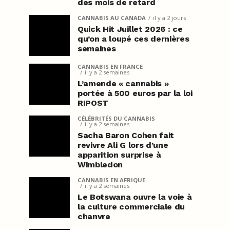
des mois de retard
CANNABIS AU CANADA
il y a 2 jours
Quick Hit Juillet 2026 : ce
qu’on a loupé ces dernières
semaines
CANNABIS EN FRANCE
il y a 2 semaines
L’amende « cannabis »
portée à 500 euros par la loi
RIPOST
CÉLÉBRITÉS DU CANNABIS
il y a 2 semaines
Sacha Baron Cohen fait
revivre Ali G lors d’une
apparition surprise à
Wimbledon
CANNABIS EN AFRIQUE
il y a 2 semaines
Le Botswana ouvre la voie à
la culture commerciale du
chanvre